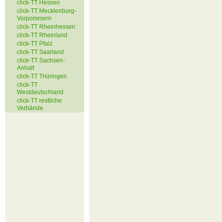
click-TT Hessen
click-TT Mecklenburg-
Vorpommern
click-TT Rheinhessen
click-TT Rheinland
click-TT Pfalz
click-TT Saarland
click-TT Sachsen-
Anhalt
click-TT Thüringen
click-TT
Westdeutschland
click-TT restliche
Verbände