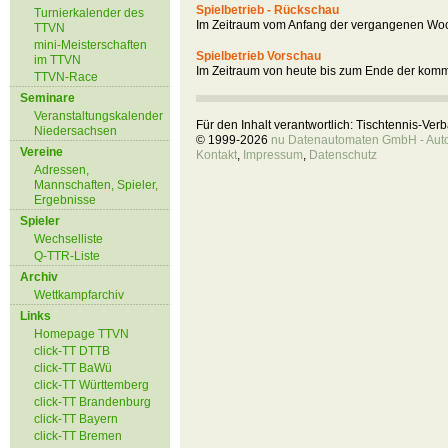
Spielbetrieb - Rückschau
Turnierkalender des
Im Zeitraum vom Anfang der vergangenen Woc
TTVN
mini-Meisterschaften
Spielbetrieb Vorschau
im TTVN
Im Zeitraum von heute bis zum Ende der kom
TTVN-Race
Seminare
Veranstaltungskalender
Für den Inhalt verantwortlich: Tischtennis-Ve
Niedersachsen
© 1999-2026
nu Datenautomaten GmbH - Autom
Vereine
Kontakt
,
Impressum
,
Datenschutz
Adressen,
Mannschaften, Spieler,
Ergebnisse
Spieler
Wechselliste
Q-TTR-Liste
Archiv
Wettkampfarchiv
Links
Homepage TTVN
click-TT DTTB
click-TT BaWü
click-TT Württemberg
click-TT Brandenburg
click-TT Bayern
click-TT Bremen