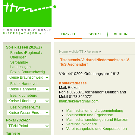
click-TT
SPORT
VEREIN
Spielklassen 2026/27
Home
>
click-TT
>
Vereine
>
Bundes-/Regional-/
Oberligen
Tischtennis-Verband Niedersachsen e.V.
Verbands-/
TuS Aschendorf
Landesligen
Bezirk Braunschweig
VNr.: 4410200, Gründungsjahr: 1913
Kontaktadresse
Bezirk Hannover
Maik Rieken
Pöhle 8, 26871 Aschendorf, Deutschland
Bezirk Lüneburg
Mobil 0173 8950721
maik.rieken@gmail.com
Bezirk Weser-Ems
Mannschaften und Ligeneinteilung
Spielbetrieb und Ergebnisse
Mannschaftsmeldungen und Bilanzen
Pokal 2026/27
Vereinsfunktionäre
Vereinsangebote und Kooperationen
Turniere