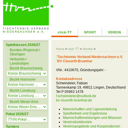
click-TT
SPORT
VEREIN
Spielklassen 2026/27
Home
>
click-TT
>
Vereine
>
Bundes-/Regional-/
Oberligen
Tischtennis-Verband Niedersachsen e.V.
Verbands-/
BV Clusorth-Bramhar
Landesligen
Bezirk Braunschweig
VNr.: 4410670, Gründungsjahr: -
Kontaktadresse
Bezirk Hannover
Schwindeler, Fabian
Tannenkamp 19, 49811 Lingen, Deutschland
Bezirk Lüneburg
Tel P 05963 1478
f.schwindeler@outlook.de
bv-clusorth-bramhar.de
Bezirk Weser-Ems
Mannschaften und Ligeneinteilung
Spielbetrieb und Ergebnisse
Pokal 2026/27
Mannschaftsmeldungen und Bilanzen
Vereinsfunktionäre
Vereinsangebote und Kooperationen
Turniere