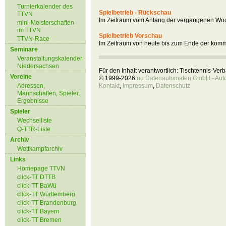
Turnierkalender des
Spielbetrieb - Rückschau
TTVN
Im Zeitraum vom Anfang der vergangenen Woc
mini-Meisterschaften
im TTVN
Spielbetrieb Vorschau
TTVN-Race
Im Zeitraum von heute bis zum Ende der kom
Seminare
Veranstaltungskalender
Niedersachsen
Für den Inhalt verantwortlich: Tischtennis-Ve
Vereine
© 1999-2026
nu Datenautomaten GmbH - Autom
Adressen,
Kontakt
,
Impressum
,
Datenschutz
Mannschaften, Spieler,
Ergebnisse
Spieler
Wechselliste
Q-TTR-Liste
Archiv
Wettkampfarchiv
Links
Homepage TTVN
click-TT DTTB
click-TT BaWü
click-TT Württemberg
click-TT Brandenburg
click-TT Bayern
click-TT Bremen