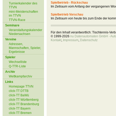
Spielbetrieb - Rückschau
Turnierkalender des
Im Zeitraum vom Anfang der vergangenen Woc
TTVN
mini-Meisterschaften
Spielbetrieb Vorschau
im TTVN
Im Zeitraum von heute bis zum Ende der kom
TTVN-Race
Seminare
Veranstaltungskalender
Für den Inhalt verantwortlich: Tischtennis-Ve
Niedersachsen
© 1999-2026
nu Datenautomaten GmbH - Autom
Vereine
Kontakt
,
Impressum
,
Datenschutz
Adressen,
Mannschaften, Spieler,
Ergebnisse
Spieler
Wechselliste
Q-TTR-Liste
Archiv
Wettkampfarchiv
Links
Homepage TTVN
click-TT DTTB
click-TT BaWü
click-TT Württemberg
click-TT Brandenburg
click-TT Bayern
click-TT Bremen