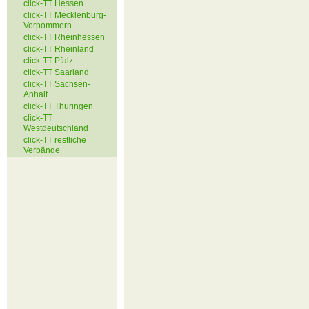
click-TT Hessen
click-TT Mecklenburg-
Vorpommern
click-TT Rheinhessen
click-TT Rheinland
click-TT Pfalz
click-TT Saarland
click-TT Sachsen-
Anhalt
click-TT Thüringen
click-TT
Westdeutschland
click-TT restliche
Verbände