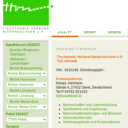
click-TT
SPORT
VEREIN
Spielklassen 2026/27
Home
>
click-TT
>
Vereine
>
Bundes-/Regional-/
Oberligen
Tischtennis-Verband Niedersachsen e.V.
Verbands-/
TuS Alfstedt
Landesligen
Bezirk Braunschweig
VNr.: 3310140, Gründungsjahr: -
Kontaktadresse
Bezirk Hannover
Hoops, Hermann
Glinde 4, 27432 Oerel, Deutschland
Bezirk Lüneburg
Tel P 04761 921433
tt@tusalfstedt.de
Bezirk Weser-Ems
Mannschaften und Ligeneinteilung
Spielbetrieb und Ergebnisse
Mannschaftsmeldungen und Bilanzen
Pokal 2026/27
Vereinsfunktionäre
Vereinsangebote und Kooperationen
Turniere