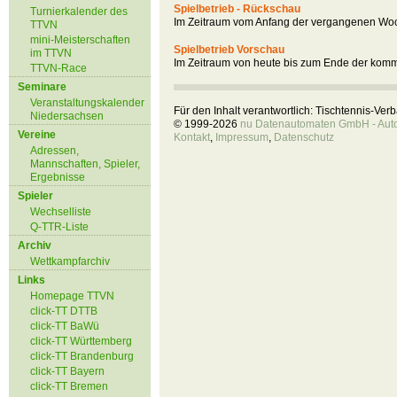
Spielbetrieb - Rückschau
Turnierkalender des
Im Zeitraum vom Anfang der vergangenen Woc
TTVN
mini-Meisterschaften
Spielbetrieb Vorschau
im TTVN
Im Zeitraum von heute bis zum Ende der kom
TTVN-Race
Seminare
Veranstaltungskalender
Für den Inhalt verantwortlich: Tischtennis-Ve
Niedersachsen
© 1999-2026
nu Datenautomaten GmbH - Autom
Vereine
Kontakt
,
Impressum
,
Datenschutz
Adressen,
Mannschaften, Spieler,
Ergebnisse
Spieler
Wechselliste
Q-TTR-Liste
Archiv
Wettkampfarchiv
Links
Homepage TTVN
click-TT DTTB
click-TT BaWü
click-TT Württemberg
click-TT Brandenburg
click-TT Bayern
click-TT Bremen