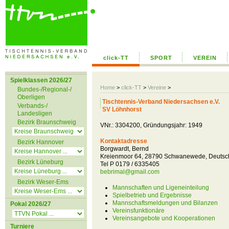
click-TT
SPORT
VEREIN
Spielklassen 2026/27
Home
>
click-TT
>
Vereine
>
Bundes-/Regional-/
Oberligen
Tischtennis-Verband Niedersachsen e.V.
Verbands-/
SV Löhnhorst
Landesligen
Bezirk Braunschweig
VNr.: 3304200, Gründungsjahr: 1949
Kontaktadresse
Bezirk Hannover
Borgwardt, Bernd
Kreienmoor 64, 28790 Schwanewede, Deutsc
Bezirk Lüneburg
Tel P 0179 / 6335405
bebrimal@gmail.com
Bezirk Weser-Ems
Mannschaften und Ligeneinteilung
Spielbetrieb und Ergebnisse
Mannschaftsmeldungen und Bilanzen
Pokal 2026/27
Vereinsfunktionäre
Vereinsangebote und Kooperationen
Turniere