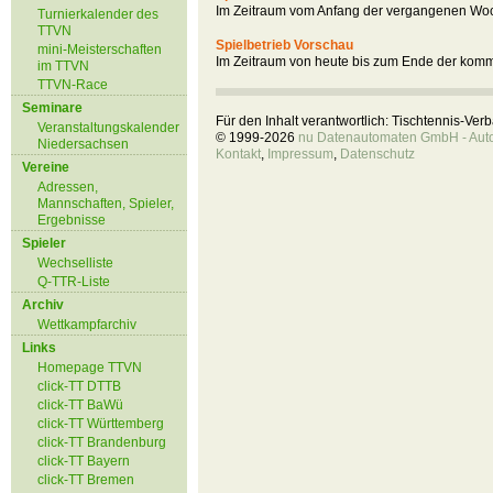
Im Zeitraum vom Anfang der vergangenen Woc
Turnierkalender des
TTVN
Spielbetrieb Vorschau
mini-Meisterschaften
Im Zeitraum von heute bis zum Ende der kom
im TTVN
TTVN-Race
Seminare
Für den Inhalt verantwortlich: Tischtennis-Ve
Veranstaltungskalender
© 1999-2026
nu Datenautomaten GmbH - Autom
Niedersachsen
Kontakt
,
Impressum
,
Datenschutz
Vereine
Adressen,
Mannschaften, Spieler,
Ergebnisse
Spieler
Wechselliste
Q-TTR-Liste
Archiv
Wettkampfarchiv
Links
Homepage TTVN
click-TT DTTB
click-TT BaWü
click-TT Württemberg
click-TT Brandenburg
click-TT Bayern
click-TT Bremen