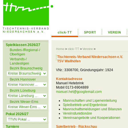
click-TT
SPORT
VEREIN
Spielklassen 2026/27
Home
>
click-TT
>
Vereine
>
Bundes-/Regional-/
Oberligen
Tischtennis-Verband Niedersachsen e.V.
Verbands-/
TSV Wallhöfen
Landesligen
Bezirk Braunschweig
VNr.: 3308700, Gründungsjahr: 1924
Kontaktadresse
Bezirk Hannover
Manuel Hetebrink
Mobil 0173-6904889
Bezirk Lüneburg
manuel.het@googlemail.com
Mannschaften und Ligeneinteilung
Bezirk Weser-Ems
Spielbetrieb und Ergebnisse
Mannschaftsmeldungen und Bilanzen
Vereinsfunktionäre
Pokal 2026/27
Vereinsangebote und Kooperationen
Turniere
Spielbetrieb - Rückschau