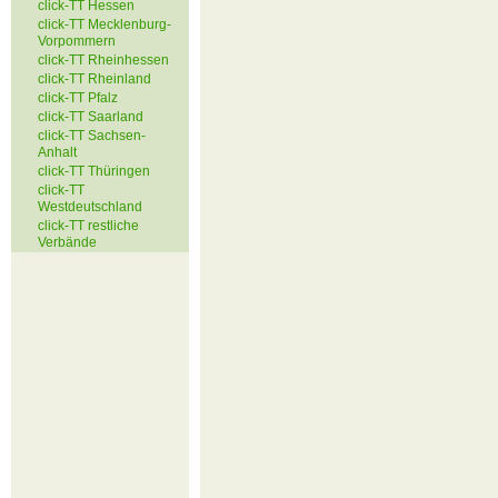
click-TT Hessen
click-TT Mecklenburg-
Vorpommern
click-TT Rheinhessen
click-TT Rheinland
click-TT Pfalz
click-TT Saarland
click-TT Sachsen-
Anhalt
click-TT Thüringen
click-TT
Westdeutschland
click-TT restliche
Verbände