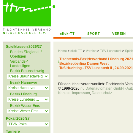
click-TT
SPORT
VEREIN
Spielklassen 2026/27
Home
>
click-TT
>
Vereine
>
TSV Lunestedt
>
Spiel
Bundes-/Regional-/
Oberligen
Tischtennis-Bezirksverband Lüneburg 2021
Verbands-/
Bezirksoberliga Damen West
Landesligen
TuS Huchting - TSV Lunestedt II , 24.09.2021
Bezirk Braunschweig
Bezirk Hannover
Für den Inhalt verantwortlich: Tischtennis-Ve
© 1999-2026
nu Datenautomaten GmbH - Autom
Kontakt
,
Impressum
,
Datenschutz
Bezirk Lüneburg
Bezirk Weser-Ems
Pokal 2026/27
Turniere