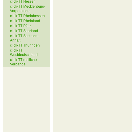
click-TT Hessen
click-TT Mecklenburg-
Vorpommern
click-TT Rheinhessen
click-TT Rheinland
click-TT Pfalz
click-TT Saarland
click-TT Sachsen-
Anhalt
click-TT Thüringen
click-TT
Westdeutschland
click-TT restliche
Verbände