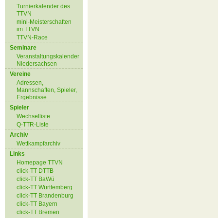
Turnierkalender des
TTVN
mini-Meisterschaften
im TTVN
TTVN-Race
Seminare
Veranstaltungskalender
Niedersachsen
Vereine
Adressen,
Mannschaften, Spieler,
Ergebnisse
Spieler
Wechselliste
Q-TTR-Liste
Archiv
Wettkampfarchiv
Links
Homepage TTVN
click-TT DTTB
click-TT BaWü
click-TT Württemberg
click-TT Brandenburg
click-TT Bayern
click-TT Bremen