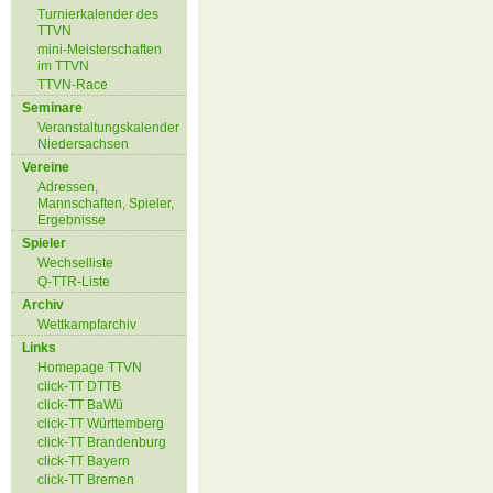
Turnierkalender des
TTVN
mini-Meisterschaften
im TTVN
TTVN-Race
Seminare
Veranstaltungskalender
Niedersachsen
Vereine
Adressen,
Mannschaften, Spieler,
Ergebnisse
Spieler
Wechselliste
Q-TTR-Liste
Archiv
Wettkampfarchiv
Links
Homepage TTVN
click-TT DTTB
click-TT BaWü
click-TT Württemberg
click-TT Brandenburg
click-TT Bayern
click-TT Bremen