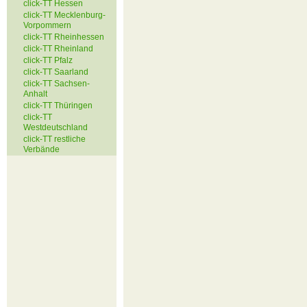
click-TT Hessen
click-TT Mecklenburg-
Vorpommern
click-TT Rheinhessen
click-TT Rheinland
click-TT Pfalz
click-TT Saarland
click-TT Sachsen-
Anhalt
click-TT Thüringen
click-TT
Westdeutschland
click-TT restliche
Verbände