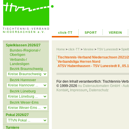
click-TT
SPORT
VEREIN
Spielklassen 2026/27
Home
>
click-TT
>
Vereine
>
TSV Lunestedt
>
Spiel
Bundes-/Regional-/
Oberligen
Tischtennis-Verband Niedersachsen 2021/
Verbands-/
Verbandsliga Herren Nord
Landesligen
ATSV Habenhausen - TSV Lunestedt II , 05.1
Bezirk Braunschweig
Bezirk Hannover
Für den Inhalt verantwortlich: Tischtennis-Ve
© 1999-2026
nu Datenautomaten GmbH - Autom
Kontakt
,
Impressum
,
Datenschutz
Bezirk Lüneburg
Bezirk Weser-Ems
Pokal 2026/27
Turniere