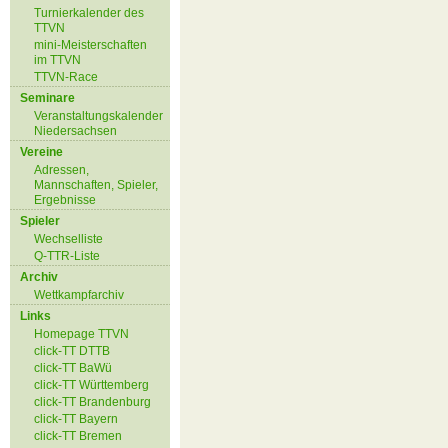
Turnierkalender des
TTVN
mini-Meisterschaften
im TTVN
TTVN-Race
Seminare
Veranstaltungskalender
Niedersachsen
Vereine
Adressen,
Mannschaften, Spieler,
Ergebnisse
Spieler
Wechselliste
Q-TTR-Liste
Archiv
Wettkampfarchiv
Links
Homepage TTVN
click-TT DTTB
click-TT BaWü
click-TT Württemberg
click-TT Brandenburg
click-TT Bayern
click-TT Bremen