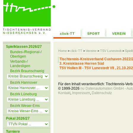
click-TT
SPORT
VEREIN
Spielklassen 2026/27
Home
>
click-TT
>
Vereine
>
TSV Lunestedt
>
Spiel
Bundes-/Regional-/
Oberligen
Tischtennis-Kreisverband Cuxhaven 2022/
Verbands-/
3. Kreisklasse Herren Süd
Landesligen
TSV Hollen III - TSV Lunestedt VII , 21.10.20
Bezirk Braunschweig
Bezirk Hannover
Für den Inhalt verantwortlich: Tischtennis-Ve
© 1999-2026
nu Datenautomaten GmbH - Autom
Kontakt
,
Impressum
,
Datenschutz
Bezirk Lüneburg
Bezirk Weser-Ems
Pokal 2026/27
Turniere