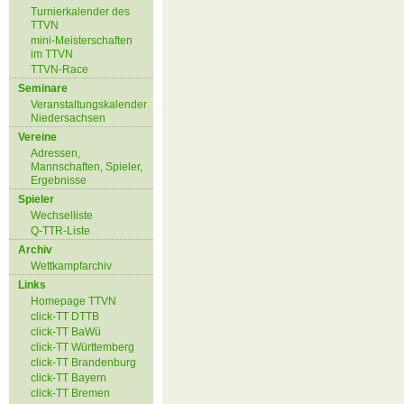
Turnierkalender des
TTVN
mini-Meisterschaften
im TTVN
TTVN-Race
Seminare
Veranstaltungskalender
Niedersachsen
Vereine
Adressen,
Mannschaften, Spieler,
Ergebnisse
Spieler
Wechselliste
Q-TTR-Liste
Archiv
Wettkampfarchiv
Links
Homepage TTVN
click-TT DTTB
click-TT BaWü
click-TT Württemberg
click-TT Brandenburg
click-TT Bayern
click-TT Bremen