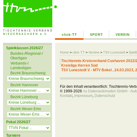
click-TT
SPORT
VEREIN
Spielklassen 2026/27
Home
>
click-TT
>
Vereine
>
TSV Lunestedt
>
Spiel
Bundes-/Regional-/
Oberligen
Tischtennis-Kreisverband Cuxhaven 2022/
Verbands-/
Kreisliga Herren Süd
Landesligen
TSV Lunestedt V - MTV Bokel , 24.03.2023, 
Bezirk Braunschweig
Bezirk Hannover
Für den Inhalt verantwortlich: Tischtennis-Ve
© 1999-2026
nu Datenautomaten GmbH - Autom
Kontakt
,
Impressum
,
Datenschutz
Bezirk Lüneburg
Bezirk Weser-Ems
Pokal 2026/27
Turniere