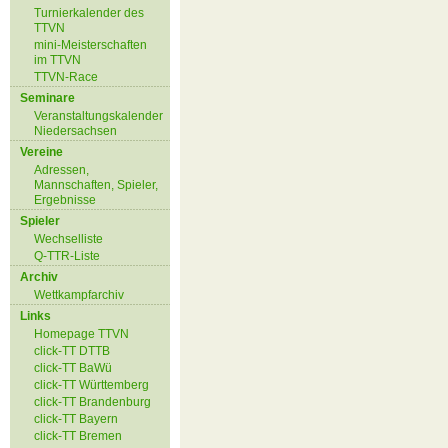
Turnierkalender des
TTVN
mini-Meisterschaften
im TTVN
TTVN-Race
Seminare
Veranstaltungskalender
Niedersachsen
Vereine
Adressen,
Mannschaften, Spieler,
Ergebnisse
Spieler
Wechselliste
Q-TTR-Liste
Archiv
Wettkampfarchiv
Links
Homepage TTVN
click-TT DTTB
click-TT BaWü
click-TT Württemberg
click-TT Brandenburg
click-TT Bayern
click-TT Bremen