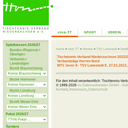
click-TT
SPORT
VEREIN
Spielklassen 2026/27
Home
>
click-TT
>
Vereine
>
TSV Lunestedt
>
Spiel
Bundes-/Regional-/
Oberligen
Tischtennis-Verband Niedersachsen 2022/
Verbands-/
Verbandsliga Herren Nord
Landesligen
MTV Jever II - TSV Lunestedt II , 27.01.2023
Bezirk Braunschweig
Bezirk Hannover
Für den Inhalt verantwortlich: Tischtennis-Ve
© 1999-2026
nu Datenautomaten GmbH - Autom
Kontakt
,
Impressum
,
Datenschutz
Bezirk Lüneburg
Bezirk Weser-Ems
Pokal 2026/27
Turniere