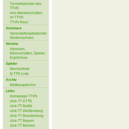
Turnierkalender des
TTVN
mini-Meisterschaften
im TTVN
TTVN-Race
Seminare
Veranstaltungskalender
Niedersachsen
Vereine
Adressen,
Mannschaften, Spieler,
Ergebnisse
Spieler
Wechselliste
Q-TTR-Liste
Archiv
Wettkampfarchiv
Links
Homepage TTVN
click-TT DTTB
click-TT BaWü
click-TT Württemberg
click-TT Brandenburg
click-TT Bayern
click-TT Bremen