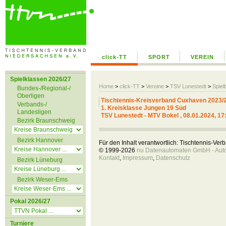
click-TT
SPORT
VEREIN
Spielklassen 2026/27
Home
>
click-TT
>
Vereine
>
TSV Lunestedt
>
Spiel
Bundes-/Regional-/
Oberligen
Tischtennis-Kreisverband Cuxhaven 2023/
Verbands-/
1. Kreisklasse Jungen 19 Süd
Landesligen
TSV Lunestedt - MTV Bokel , 08.01.2024, 17
Bezirk Braunschweig
Bezirk Hannover
Für den Inhalt verantwortlich: Tischtennis-Ve
© 1999-2026
nu Datenautomaten GmbH - Autom
Kontakt
,
Impressum
,
Datenschutz
Bezirk Lüneburg
Bezirk Weser-Ems
Pokal 2026/27
Turniere