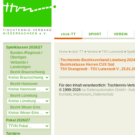
click-TT
SPORT
VEREIN
Spielklassen 2026/27
Home
>
click-TT
>
Vereine
>
TSV Lunestedt
>
Spiel
Bundes-/Regional-/
Oberligen
Tischtennis-Bezirksverband Lüneburg 2024
Verbands-/
Bezirksklasse Herren CUX Süd
Landesligen
TSV Drangstedt - TSV Lunestedt V , 25.01.2
Bezirk Braunschweig
Bezirk Hannover
Für den Inhalt verantwortlich: Tischtennis-Ve
© 1999-2026
nu Datenautomaten GmbH - Autom
Kontakt
,
Impressum
,
Datenschutz
Bezirk Lüneburg
Bezirk Weser-Ems
Pokal 2026/27
Turniere