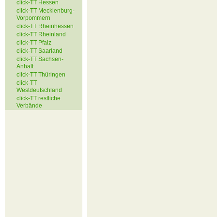
click-TT Hessen
click-TT Mecklenburg-
Vorpommern
click-TT Rheinhessen
click-TT Rheinland
click-TT Pfalz
click-TT Saarland
click-TT Sachsen-
Anhalt
click-TT Thüringen
click-TT
Westdeutschland
click-TT restliche
Verbände