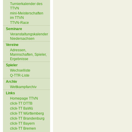
Turnierkalender des
TTVN
mini-Meisterschaften
im TTVN
TTVN-Race
Seminare
Veranstaltungskalender
Niedersachsen
Vereine
Adressen,
Mannschaften, Spieler,
Ergebnisse
Spieler
Wechselliste
Q-TTR-Liste
Archiv
Wettkampfarchiv
Links
Homepage TTVN
click-TT DTTB
click-TT BaWü
click-TT Württemberg
click-TT Brandenburg
click-TT Bayern
click-TT Bremen