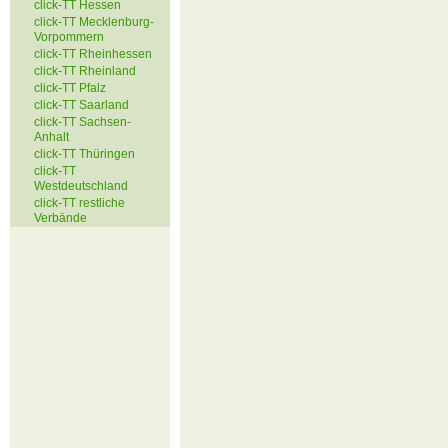
click-TT Hessen
click-TT Mecklenburg-
Vorpommern
click-TT Rheinhessen
click-TT Rheinland
click-TT Pfalz
click-TT Saarland
click-TT Sachsen-
Anhalt
click-TT Thüringen
click-TT
Westdeutschland
click-TT restliche
Verbände