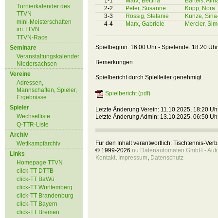
1-1
Marx, Bettina
Bartels, Alin
Turnierkalender des
2-2
Peter, Susanne
Kopp, Nora
TTVN
3-3
Rössig, Stefanie
Kunze, Sina
mini-Meisterschaften
4-4
Marx, Gabriele
Mercier, Si
im TTVN
TTVN-Race
Spielbeginn: 16:00 Uhr - Spielende: 18:20 Uhr
Seminare
Veranstaltungskalender
Bemerkungen:
Niedersachsen
Vereine
Spielbericht durch Spielleiter genehmigt.
Adressen,
Mannschaften, Spieler,
Spielbericht (pdf)
Ergebnisse
Spieler
Letzte Änderung Verein: 11.10.2025, 18:20 Uh
Wechselliste
Letzte Änderung Admin: 13.10.2025, 06:50 Uh
Q-TTR-Liste
Archiv
Für den Inhalt verantwortlich: Tischtennis-Ve
Wettkampfarchiv
© 1999-2026
nu Datenautomaten GmbH - Autom
Links
Kontakt
,
Impressum
,
Datenschutz
Homepage TTVN
click-TT DTTB
click-TT BaWü
click-TT Württemberg
click-TT Brandenburg
click-TT Bayern
click-TT Bremen