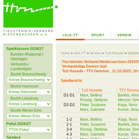
click-TT
SPORT
VEREIN
Spielklassen 2026/27
Home
>
click-TT
>
Vereine
>
TuS Hasede
>
Spielbet
Bundes-/Regional-/
Oberligen
Tischtennis-Verband Niedersachsen 2025/
Verbands-/
Verbandsliga Damen Süd
Landesligen
TuS Hasede - TTV Geismar , 11.10.2025, 16
Bezirk Braunschweig
Spielbericht
Bezirk Hannover
TuS Hasede
TTV Geism
D1-D1
Marx, Bettina
Bartels, Alin
Bezirk Lüneburg
Rössig, Stefanie
Mercier, Si
D2-D2
Peter, Susanne
Kopp, Nora
Marx, Gabriele
Kunze, Sina
Bezirk Weser-Ems
1-2
Marx, Bettina
Kopp, Nora
Pokal 2026/27
2-1
Peter, Susanne
Bartels, Alin
3-4
Rössig, Stefanie
Mercier, Si
4-3
Marx, Gabriele
Kunze, Sina
Turniere