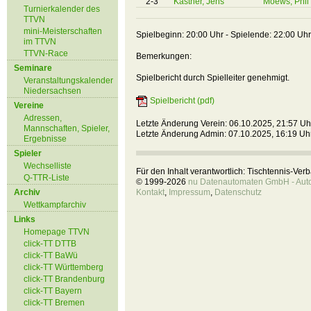
2-3
Kästner, Jens
Moews, Phil
Turnierkalender des
TTVN
mini-Meisterschaften
Spielbeginn: 20:00 Uhr - Spielende: 22:00 Uhr
im TTVN
TTVN-Race
Bemerkungen:
Seminare
Spielbericht durch Spielleiter genehmigt.
Veranstaltungskalender
Niedersachsen
Spielbericht (pdf)
Vereine
Adressen,
Letzte Änderung Verein: 06.10.2025, 21:57 Uh
Mannschaften, Spieler,
Letzte Änderung Admin: 07.10.2025, 16:19 Uh
Ergebnisse
Spieler
Wechselliste
Für den Inhalt verantwortlich: Tischtennis-Ve
Q-TTR-Liste
© 1999-2026
nu Datenautomaten GmbH - Autom
Archiv
Kontakt
,
Impressum
,
Datenschutz
Wettkampfarchiv
Links
Homepage TTVN
click-TT DTTB
click-TT BaWü
click-TT Württemberg
click-TT Brandenburg
click-TT Bayern
click-TT Bremen