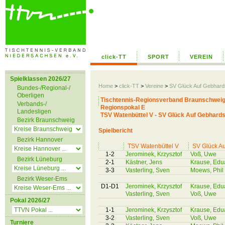
click-TT
SPORT
VEREIN
Spielklassen 2026/27
Home
>
click-TT
>
Vereine
>
SV Glück Auf Gebhar
Bundes-/Regional-/
Oberligen
Tischtennis-Regionsverband Braunschweig
Verbands-/
Regionspokal E
Landesligen
TSV Watenbüttel V - SV Glück Auf Gebhardsh
Bezirk Braunschweig
Spielbericht
Bezirk Hannover
TSV Watenbüttel V
SV Glück Au
1-2
Jerominek, Krzysztof
Voß, Uwe
Bezirk Lüneburg
2-1
Kästner, Jens
Krause, Edu
3-3
Vasterling, Sven
Moews, Phil
Bezirk Weser-Ems
D1-D1
Jerominek, Krzysztof
Krause, Edu
Vasterling, Sven
Voß, Uwe
Pokal 2026/27
1-1
Jerominek, Krzysztof
Krause, Edu
3-2
Vasterling, Sven
Voß, Uwe
Turniere