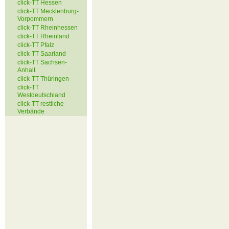
click-TT Hessen
click-TT Mecklenburg-
Vorpommern
click-TT Rheinhessen
click-TT Rheinland
click-TT Pfalz
click-TT Saarland
click-TT Sachsen-
Anhalt
click-TT Thüringen
click-TT
Westdeutschland
click-TT restliche
Verbände