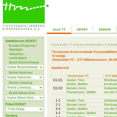
click-TT
SPORT
VEREIN
Spielklassen 2026/27
Home
>
click-TT
>
Vereine
>
Heidmühler FC
>
Spiel
Bundes-/Regional-/
Oberligen
Tischtennis-Kreisverbände Friesland/Wilh
Verbands-/
Kreisliga
Landesligen
Heidmühler FC - STV Wilhelmshaven , 05.09
Bezirk Braunschweig
Spielbericht
Bezirk Hannover
Heidmühler FC
STV Wil
D1-D1
Heider, Timo
Röefzaad
Bezirk Lüneburg
Garbis, Matthis
Kreskowi
D2-D2
Bender, Horst
Goldacke
Freesemann, Steffen
von der P
Bezirk Weser-Ems
1-2
Heider, Timo
Goldacke
Pokal 2026/27
2-1
Bender, Horst
Röefzaad
3-4
Garbis, Matthis
von der P
4-3
Freesemann, Steffen
Kreskowi
Turniere