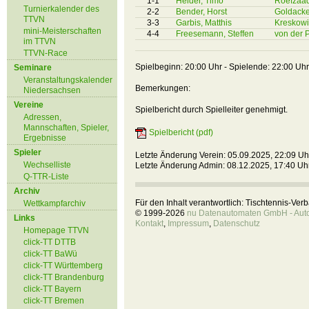
1-1
Heider, Timo
Röefzaad
Turnierkalender des
2-2
Bender, Horst
Goldacke
TTVN
3-3
Garbis, Matthis
Kreskowi
mini-Meisterschaften
4-4
Freesemann, Steffen
von der P
im TTVN
TTVN-Race
Spielbeginn: 20:00 Uhr - Spielende: 22:00 Uhr
Seminare
Veranstaltungskalender
Bemerkungen:
Niedersachsen
Vereine
Spielbericht durch Spielleiter genehmigt.
Adressen,
Mannschaften, Spieler,
Spielbericht (pdf)
Ergebnisse
Spieler
Letzte Änderung Verein: 05.09.2025, 22:09 Uh
Wechselliste
Letzte Änderung Admin: 08.12.2025, 17:40 Uh
Q-TTR-Liste
Archiv
Für den Inhalt verantwortlich: Tischtennis-Ve
Wettkampfarchiv
© 1999-2026
nu Datenautomaten GmbH - Autom
Links
Kontakt
,
Impressum
,
Datenschutz
Homepage TTVN
click-TT DTTB
click-TT BaWü
click-TT Württemberg
click-TT Brandenburg
click-TT Bayern
click-TT Bremen