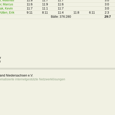
, Matthias
11:8
11:7
11:7
3:0
r, Marcus
11:6
11:9
11:6
3:0
ak, Kevin
11:7
11:1
11:7
3:0
ütten, Erik
9:11
8:11
11:4
11:8
6:11
2:3
Bälle: 376:280
29:7
r
r
rband Niedersachsen e.V.
atisierte internetgestützte Netzwerklösungen