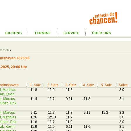
BILDUNG
TERMINE
SERVICE
ÜBER UNS
betrieb
>
elmshaven 2025/26
.2025, 20:00 Uhr
helmshaven
1. Satz
2. Satz
3. Satz
4. Satz
5. Satz
Sätze
, Matthias
11:8
11:9
11:8
3:0
ak, Kevin
r, Marcus
11:4
11:7
9:11
11:8
3:1
ütten, Erik
r, Marcus
9:11
11:7
11:8
9:11
11:3
3:2
, Matthias
11:6
12:10
11:7
3:0
ütten, Erik
11:8
11:7
11:9
3:0
ak, Kevin
11:9
11:9
6:11
11:6
3:1