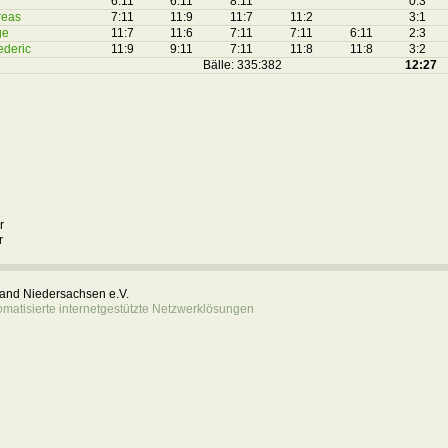
6:11
6:11
8:11
0:3
reas
7:11
11:9
11:7
11:2
3:1
ge
11:7
11:6
7:11
7:11
6:11
2:3
ederic
11:9
9:11
7:11
11:8
11:8
3:2
Bälle: 335:382
12:27
r
r
rband Niedersachsen e.V.
atisierte internetgestützte Netzwerklösungen