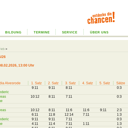
BILDUNG
TERMINE
SERVICE
ÜBER UNS
rieb
>
5/26
08.02.2026, 13:00 Uhr
dia Alvesrode
1. Satz
2. Satz
3. Satz
4. Satz
5. Satz
Sätze
9:11
9:11
8:11
0:3
ederic
reas
10:12
8:11
7:11
0:3
ge
reas
10:12
8:11
11:6
11:6
9:11
2:3
6:11
11:8
12:14
7:11
1:3
ederic
9:11
9:11
7:11
0:3
ge
4:11
11:4
7:11
1:11
1:3