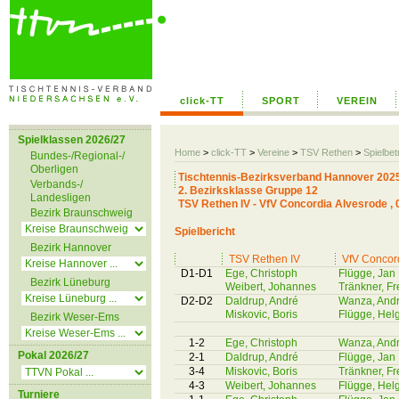
click-TT
SPORT
VEREIN
Spielklassen 2026/27
Home
>
click-TT
>
Vereine
>
TSV Rethen
>
Spielbet
Bundes-/Regional-/
Oberligen
Tischtennis-Bezirksverband Hannover 202
Verbands-/
2. Bezirksklasse Gruppe 12
Landesligen
TSV Rethen IV - VfV Concordia Alvesrode , 
Bezirk Braunschweig
Spielbericht
Bezirk Hannover
TSV Rethen IV
VfV Concor
D1-D1
Ege, Christoph
Flügge, Jan
Bezirk Lüneburg
Weibert, Johannes
Tränkner, Fr
D2-D2
Daldrup, André
Wanza, And
Miskovic, Boris
Flügge, Hel
Bezirk Weser-Ems
1-2
Ege, Christoph
Wanza, And
Pokal 2026/27
2-1
Daldrup, André
Flügge, Jan
3-4
Miskovic, Boris
Tränkner, Fr
4-3
Weibert, Johannes
Flügge, Hel
Turniere