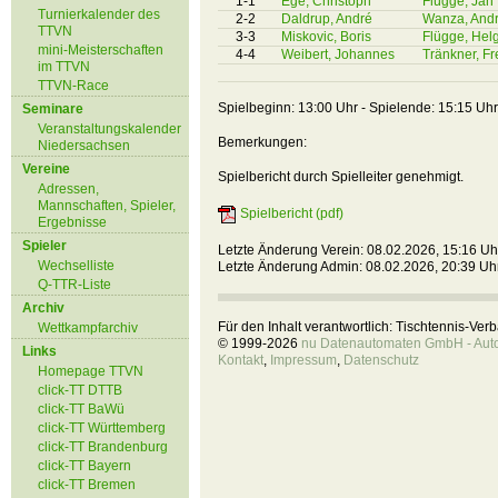
1-1
Ege, Christoph
Flügge, Jan
Turnierkalender des
2-2
Daldrup, André
Wanza, And
TTVN
3-3
Miskovic, Boris
Flügge, Hel
mini-Meisterschaften
4-4
Weibert, Johannes
Tränkner, Fr
im TTVN
TTVN-Race
Spielbeginn: 13:00 Uhr - Spielende: 15:15 Uhr
Seminare
Veranstaltungskalender
Bemerkungen:
Niedersachsen
Vereine
Spielbericht durch Spielleiter genehmigt.
Adressen,
Mannschaften, Spieler,
Spielbericht (pdf)
Ergebnisse
Spieler
Letzte Änderung Verein: 08.02.2026, 15:16 Uh
Wechselliste
Letzte Änderung Admin: 08.02.2026, 20:39 Uh
Q-TTR-Liste
Archiv
Für den Inhalt verantwortlich: Tischtennis-Ve
Wettkampfarchiv
© 1999-2026
nu Datenautomaten GmbH - Autom
Links
Kontakt
,
Impressum
,
Datenschutz
Homepage TTVN
click-TT DTTB
click-TT BaWü
click-TT Württemberg
click-TT Brandenburg
click-TT Bayern
click-TT Bremen