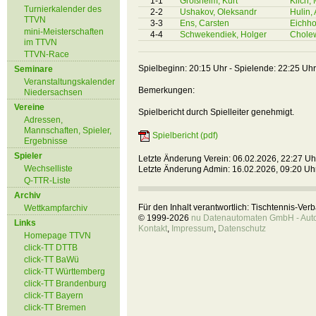
1-1
Großheim, Kurt
Klich,
Turnierkalender des
2-2
Ushakov, Oleksandr
Hulin,
TTVN
3-3
Ens, Carsten
Eichho
mini-Meisterschaften
4-4
Schwekendiek, Holger
Cholew
im TTVN
TTVN-Race
Spielbeginn: 20:15 Uhr - Spielende: 22:25 Uhr
Seminare
Veranstaltungskalender
Bemerkungen:
Niedersachsen
Vereine
Spielbericht durch Spielleiter genehmigt.
Adressen,
Mannschaften, Spieler,
Spielbericht (pdf)
Ergebnisse
Spieler
Letzte Änderung Verein: 06.02.2026, 22:27 Uh
Wechselliste
Letzte Änderung Admin: 16.02.2026, 09:20 Uh
Q-TTR-Liste
Archiv
Für den Inhalt verantwortlich: Tischtennis-Ve
Wettkampfarchiv
© 1999-2026
nu Datenautomaten GmbH - Autom
Links
Kontakt
,
Impressum
,
Datenschutz
Homepage TTVN
click-TT DTTB
click-TT BaWü
click-TT Württemberg
click-TT Brandenburg
click-TT Bayern
click-TT Bremen