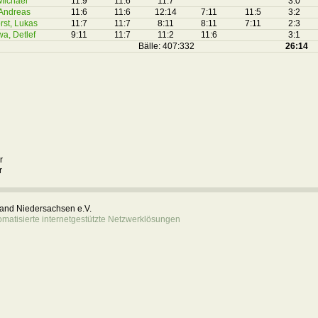
 Michael
11:9
11:6
11:7
3:0
 Andreas
11:6
11:6
12:14
7:11
11:5
3:2
rst, Lukas
11:7
11:7
8:11
8:11
7:11
2:3
a, Detlef
9:11
11:7
11:2
11:6
3:1
Bälle: 407:332
26:14
r
r
rband Niedersachsen e.V.
atisierte internetgestützte Netzwerklösungen