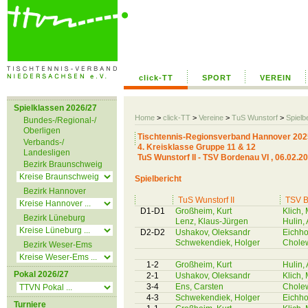
click-TT
SPORT
VEREIN
Spielklassen 2026/27
Home
>
click-TT
>
Vereine
>
TuS Wunstorf
>
Spielb
Bundes-/Regional-/
Oberligen
Tischtennis-Regionsverband Hannover 202
Verbands-/
4. Kreisklasse Gruppe 11 & 12
Landesligen
TuS Wunstorf II - TSV Bordenau VI , 06.02.2
Bezirk Braunschweig
Spielbericht
Bezirk Hannover
TuS Wunstorf II
TSV B
D1-D1
Großheim, Kurt
Klich,
Bezirk Lüneburg
Lenz, Klaus-Jürgen
Hulin,
D2-D2
Ushakov, Oleksandr
Eichho
Schwekendiek, Holger
Cholew
Bezirk Weser-Ems
1-2
Großheim, Kurt
Hulin,
Pokal 2026/27
2-1
Ushakov, Oleksandr
Klich,
3-4
Ens, Carsten
Cholew
4-3
Schwekendiek, Holger
Eichho
Turniere