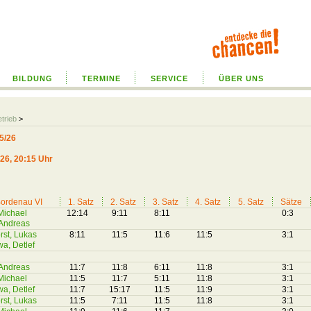
BILDUNG
TERMINE
SERVICE
ÜBER UNS
etrieb
>
5/26
026, 20:15 Uhr
ordenau VI
1. Satz
2. Satz
3. Satz
4. Satz
5. Satz
Sätze
 Michael
12:14
9:11
8:11
0:3
 Andreas
rst, Lukas
8:11
11:5
11:6
11:5
3:1
a, Detlef
 Andreas
11:7
11:8
6:11
11:8
3:1
 Michael
11:5
11:7
5:11
11:8
3:1
a, Detlef
11:7
15:17
11:5
11:9
3:1
rst, Lukas
11:5
7:11
11:5
11:8
3:1