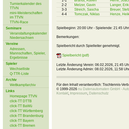
1-1
Brandt, Raven
Herre, Joac
Turnierkalender des
2-2
Melzer, Gavin
Langer, Erik
TTVN
3-3
Streich, Sascha
Breuer, Stef
mini-Meisterschaften
4-4
Tomczak, Niklas
Henze, Hei
im TTVN
TTVN-Race
Spielbeginn: 20:00 Uhr - Spielende: 21:45 Uhr
Seminare
Veranstaltungskalender
Bemerkungen:
Niedersachsen
Vereine
Spielbericht durch Spielleiter genehmigt.
Adressen,
Mannschaften, Spieler,
Spielbericht (pdf)
Ergebnisse
Spieler
Letzte Änderung Verein: 06.02.2026, 21:45 Uh
Wechselliste
Letzte Änderung Admin: 08.02.2026, 11:58 Uh
Q-TTR-Liste
Archiv
Für den Inhalt verantwortlich: Tischtennis-Ve
Wettkampfarchiv
© 1999-2026
nu Datenautomaten GmbH - Autom
Links
Kontakt
,
Impressum
,
Datenschutz
Homepage TTVN
click-TT DTTB
click-TT BaWü
click-TT Württemberg
click-TT Brandenburg
click-TT Bayern
click-TT Bremen