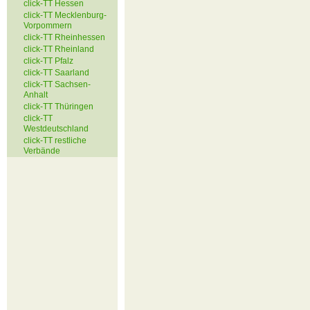
click-TT Hessen
click-TT Mecklenburg-
Vorpommern
click-TT Rheinhessen
click-TT Rheinland
click-TT Pfalz
click-TT Saarland
click-TT Sachsen-
Anhalt
click-TT Thüringen
click-TT
Westdeutschland
click-TT restliche
Verbände