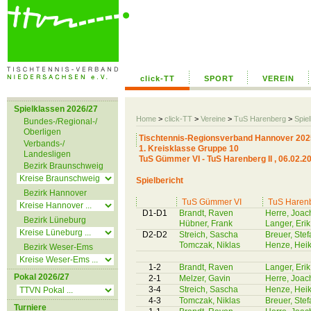
click-TT
SPORT
VEREIN
Spielklassen 2026/27
Home
>
click-TT
>
Vereine
>
TuS Harenberg
>
Spiel
Bundes-/Regional-/
Oberligen
Tischtennis-Regionsverband Hannover 202
Verbands-/
1. Kreisklasse Gruppe 10
Landesligen
TuS Gümmer VI - TuS Harenberg II , 06.02.2
Bezirk Braunschweig
Spielbericht
Bezirk Hannover
TuS Gümmer VI
TuS Harenb
D1-D1
Brandt, Raven
Herre, Joac
Bezirk Lüneburg
Hübner, Frank
Langer, Erik
D2-D2
Streich, Sascha
Breuer, Stef
Tomczak, Niklas
Henze, Hei
Bezirk Weser-Ems
1-2
Brandt, Raven
Langer, Erik
Pokal 2026/27
2-1
Melzer, Gavin
Herre, Joac
3-4
Streich, Sascha
Henze, Hei
4-3
Tomczak, Niklas
Breuer, Stef
Turniere