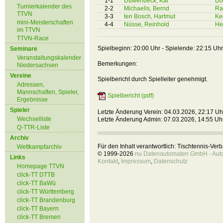
1-1
Duwenbeck, Kai
Do
Turnierkalender des
2-2
Michaelis, Bernd
Ra
TTVN
3-3
ten Bosch, Hartmut
Ke
mini-Meisterschaften
4-4
Nüsse, Reinhold
He
im TTVN
TTVN-Race
Spielbeginn: 20:00 Uhr - Spielende: 22:15 Uhr
Seminare
Veranstaltungskalender
Bemerkungen:
Niedersachsen
Vereine
Spielbericht durch Spielleiter genehmigt.
Adressen,
Mannschaften, Spieler,
Spielbericht (pdf)
Ergebnisse
Spieler
Letzte Änderung Verein: 04.03.2026, 22:17 Uh
Wechselliste
Letzte Änderung Admin: 07.03.2026, 14:55 Uh
Q-TTR-Liste
Archiv
Für den Inhalt verantwortlich: Tischtennis-Ve
Wettkampfarchiv
© 1999-2026
nu Datenautomaten GmbH - Autom
Links
Kontakt
,
Impressum
,
Datenschutz
Homepage TTVN
click-TT DTTB
click-TT BaWü
click-TT Württemberg
click-TT Brandenburg
click-TT Bayern
click-TT Bremen