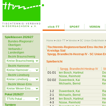
click-TT
SPORT
VEREIN
Spielklassen 2026/27
Home
>
click-TT
>
Vereine
>
SC Union Emlichheim
Bundes-/Regional-/
Oberligen
Tischtennis-Regionsverband Ems-Vechte 2
Verbands-/
Kreisliga Süd
Landesligen
Spvgg. Brandlecht-Hestrup IV - SC Union Eml
Bezirk Braunschweig
Spielbericht
Bezirk Hannover
Spvgg. Brandlecht-Hestrup IV
SC
D1-D1
ten Bosch, Hartmut
Do
Bezirk Lüneburg
Nüsse, Reinhold
He
D2-D2
Duwenbeck, Kai
Ra
Michaelis, Bernd
Ke
Bezirk Weser-Ems
1-2
Duwenbeck, Kai
Ra
Pokal 2026/27
2-1
Michaelis, Bernd
Do
3-4
ten Bosch, Hartmut
He
4-3
Nüsse, Reinhold
Ke
Turniere