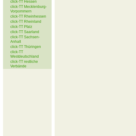
click-TT Hessen
click-TT Mecklenburg-
Vorpommern
click-TT Rheinhessen
click-TT Rheinland
click-TT Pfalz
click-TT Saarland
click-TT Sachsen-
Anhalt
click-TT Thüringen
click-TT
Westdeutschland
click-TT restliche
Verbände