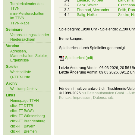
1-1
Liedtke, Norbert
Landsmann
Turnierkalender des
2-2
Ganz, Walter
Czechanat
TTVN
3-3
Eberhart, Alexander
Feith, Ro
mini-Meisterschaften
4-4
Salig, Heiko
Stöcke, H
im TTVN
TTVN-Race
Spielbeginn: 19:00 Uhr - Spielende: 21:00 Uhr
Seminare
Veranstaltungskalender
Bemerkungen:
Niedersachsen
Vereine
Spielbericht durch Spielleiter genehmigt.
Adressen,
Mannschaften, Spieler,
Spielbericht (pdf)
Ergebnisse
Spieler
Letzte Änderung Verein: 06.03.2026, 20:56 Uh
Wechselliste
Letzte Änderung Admin: 09.03.2026, 09:12 Uh
Q-TTR-Liste
Archiv
Für den Inhalt verantwortlich: Tischtennis-Ve
Wettkampfarchiv
© 1999-2026
nu Datenautomaten GmbH - Autom
Links
Kontakt
,
Impressum
,
Datenschutz
Homepage TTVN
click-TT DTTB
click-TT BaWü
click-TT Württemberg
click-TT Brandenburg
click-TT Bayern
click-TT Bremen