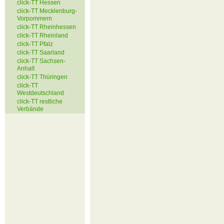
click-TT Hessen
click-TT Mecklenburg-
Vorpommern
click-TT Rheinhessen
click-TT Rheinland
click-TT Pfalz
click-TT Saarland
click-TT Sachsen-
Anhalt
click-TT Thüringen
click-TT
Westdeutschland
click-TT restliche
Verbände