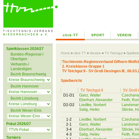
click-TT
SPORT
VEREIN
Spielklassen 2026/27
Home
>
click-TT
>
Vereine
>
TV Teichgut
>
Spielbet
Bundes-/Regional-/
Oberligen
Tischtennis-Regionsverband Gifhorn-Wolfs
Verbands-/
2. Kreisklasse Gruppe 1
Landesligen
TV Teichgut II - SV Groß Oesingen III , 06.03
Bezirk Braunschweig
Spielbericht
Bezirk Hannover
TV Teichgut II
SV Groß O
D1-D1
Ganz, Walter
Czechanat
Bezirk Lüneburg
Eberhart, Alexander
Feith, Ro
D2-D2
Liedtke, Norbert
Landsmann
Salig, Heiko
Stöcke, H
Bezirk Weser-Ems
1-2
Liedtke, Norbert
Czechanat
Pokal 2026/27
2-1
Ganz, Walter
Landsmann
3-4
Eberhart, Alexander
Stöcke, H
4-3
Salig, Heiko
Feith, Ro
Turniere