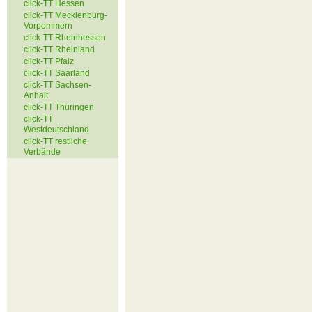
click-TT Hessen
click-TT Mecklenburg-
Vorpommern
click-TT Rheinhessen
click-TT Rheinland
click-TT Pfalz
click-TT Saarland
click-TT Sachsen-
Anhalt
click-TT Thüringen
click-TT
Westdeutschland
click-TT restliche
Verbände