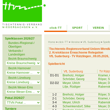
click-TT
SPORT
VEREIN
Spielklassen 2026/27
Home
>
click-TT
>
Vereine
>
VfL Suderburg
>
Spielb
Bundes-/Regional-/
Oberligen
Tischtennis-Regionsverband Uelzen-Wendl
Verbands-/
2. Kreisklasse Erwachsene Relegation
Landesligen
VfL Suderburg - TV Rätzlingen , 09.05.2026,
Bezirk Braunschweig
Spielbericht
Bezirk Hannover
VfL Suderburg
TV Rätz
D1-D1
Breiholz, Holger
Kramer, 
Bezirk Lüneburg
Schröder, Georg
Röper, S
D2-D2
Meyer, Ulrich
Meyer, D
Lilje, Rüdiger
Rabenste
Bezirk Weser-Ems
1-2
Breiholz, Holger
Röper, S
Pokal 2026/27
2-1
Schröder, Georg
Kramer, 
3-4
Meyer, Ulrich
Rabenste
4-3
Schwinkendorf, Silke
Meyer, D
Turniere