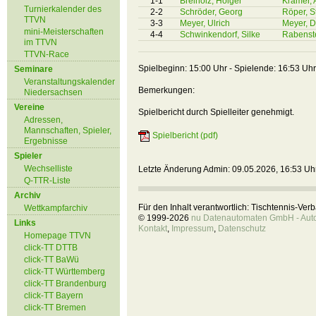
1-1
Breiholz, Holger
Kramer, 
Turnierkalender des
2-2
Schröder, Georg
Röper, S
TTVN
3-3
Meyer, Ulrich
Meyer, D
mini-Meisterschaften
4-4
Schwinkendorf, Silke
Rabenste
im TTVN
TTVN-Race
Spielbeginn: 15:00 Uhr - Spielende: 16:53 Uhr
Seminare
Veranstaltungskalender
Bemerkungen:
Niedersachsen
Vereine
Spielbericht durch Spielleiter genehmigt.
Adressen,
Mannschaften, Spieler,
Spielbericht (pdf)
Ergebnisse
Spieler
Wechselliste
Letzte Änderung Admin: 09.05.2026, 16:53 Uh
Q-TTR-Liste
Archiv
Für den Inhalt verantwortlich: Tischtennis-Ve
Wettkampfarchiv
© 1999-2026
nu Datenautomaten GmbH - Autom
Links
Kontakt
,
Impressum
,
Datenschutz
Homepage TTVN
click-TT DTTB
click-TT BaWü
click-TT Württemberg
click-TT Brandenburg
click-TT Bayern
click-TT Bremen