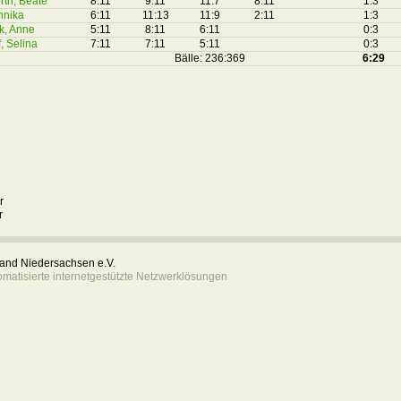
rth, Beate
8:11
9:11
11:7
8:11
1:3
Annika
6:11
11:13
11:9
2:11
1:3
k, Anne
5:11
8:11
6:11
0:3
, Selina
7:11
7:11
5:11
0:3
Bälle: 236:369
6:29
r
r
rband Niedersachsen e.V.
atisierte internetgestützte Netzwerklösungen