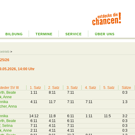
BILDUNG
TERMINE
SERVICE
ÜBER UNS
betrieb
>
25/26
9.05.2026, 14:00 Uhr
teder SV III
1. Satz
2. Satz
3. Satz
4. Satz
5. Satz
Sätze
rth, Beate
1:11
8:11
7:11
0:3
k, Anne
Annika
4:11
11:7
7:11
7:11
1:3
cher, Anna
Annika
14:12
11:8
6:11
1:11
11:5
3:2
rth, Beate
6:11
4:11
6:11
0:3
, Selina
7:11
4:11
7:11
0:3
k, Anne
2:11
4:11
4:11
0:3