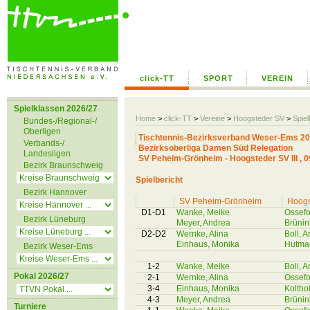
click-TT
SPORT
VEREIN
Spielklassen 2026/27
Home
>
click-TT
>
Vereine
>
Hoogsteder SV
>
Spiel
Bundes-/Regional-/
Oberligen
Tischtennis-Bezirksverband Weser-Ems 20
Verbands-/
Bezirksoberliga Damen Süd Relegation
Landesligen
SV Peheim-Grönheim - Hoogsteder SV III , 0
Bezirk Braunschweig
Spielbericht
Bezirk Hannover
SV Peheim-Grönheim
Hoogs
D1-D1
Wanke, Meike
Ossefo
Bezirk Lüneburg
Meyer, Andrea
Brünin
D2-D2
Wernke, Alina
Boll, 
Einhaus, Monika
Hutma
Bezirk Weser-Ems
1-2
Wanke, Meike
Boll, 
Pokal 2026/27
2-1
Wernke, Alina
Ossefo
3-4
Einhaus, Monika
Kolthof
4-3
Meyer, Andrea
Brünin
Turniere