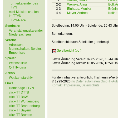
1-1
Wanke, Meike
Ossefo
Turnierkalender des
2-2
Wernke, Alina
Boll, 
TTVN
3-3
Einhaus, Monika
Brünin
mini-Meisterschaften
4-4
Meyer, Andrea
Kolthof
im TTVN
TTVN-Race
Spielbeginn: 14:00 Uhr - Spielende: 15:43 Uhr
Seminare
Veranstaltungskalender
Bemerkungen:
Niedersachsen
Vereine
Spielbericht durch Spielleiter genehmigt.
Adressen,
Mannschaften, Spieler,
Spielbericht (pdf)
Ergebnisse
Spieler
Letzte Änderung Verein: 09.05.2026, 15:44 Uh
Wechselliste
Letzte Änderung Admin: 10.05.2026, 16:59 Uh
Q-TTR-Liste
Archiv
Für den Inhalt verantwortlich: Tischtennis-Ve
Wettkampfarchiv
© 1999-2026
nu Datenautomaten GmbH - Autom
Links
Kontakt
,
Impressum
,
Datenschutz
Homepage TTVN
click-TT DTTB
click-TT BaWü
click-TT Württemberg
click-TT Brandenburg
click-TT Bayern
click-TT Bremen