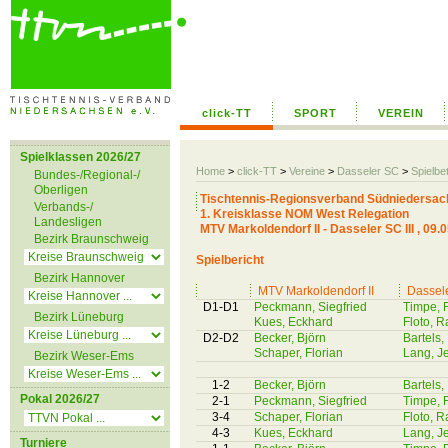
click-TT
SPORT
VEREIN
Spielklassen 2026/27
Home
>
click-TT
>
Vereine
>
Dasseler SC
>
Spielbe
Bundes-/Regional-/
Oberligen
Tischtennis-Regionsverband Südniedersac
Verbands-/
1. Kreisklasse NOM West Relegation
Landesligen
MTV Markoldendorf II - Dasseler SC III , 09.
Bezirk Braunschweig
Spielbericht
Bezirk Hannover
MTV Markoldendorf II
Dassele
D1-D1
Peckmann, Siegfried
Timpe, 
Bezirk Lüneburg
Kues, Eckhard
Floto, Ra
D2-D2
Becker, Björn
Bartels
Schaper, Florian
Lang, J
Bezirk Weser-Ems
1-2
Becker, Björn
Bartels
Pokal 2026/27
2-1
Peckmann, Siegfried
Timpe, 
3-4
Schaper, Florian
Floto, Ra
4-3
Kues, Eckhard
Lang, J
Turniere