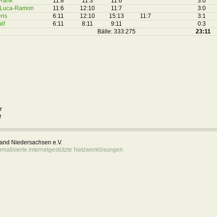
Frank
11:8
11:3
11:6
3:0
, Luca-Ramon
11:6
12:10
11:7
3:0
ens
6:11
12:10
15:13
11:7
3:1
lf
6:11
8:11
9:11
0:3
Bälle: 333:275
23:11
r
r
rband Niedersachsen e.V.
atisierte internetgestützte Netzwerklösungen