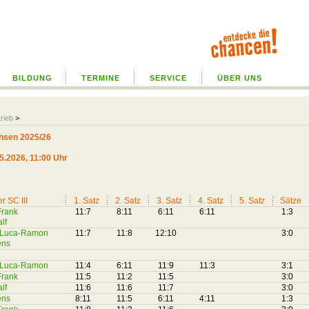
BILDUNG
TERMINE
SERVICE
ÜBER UNS
trieb
>
hsen 2025/26
05.2026, 11:00 Uhr
r SC III
1. Satz
2. Satz
3. Satz
4. Satz
5. Satz
Sätze
Frank
11:7
8:11
6:11
6:11
1:3
lf
, Luca-Ramon
11:7
11:8
12:10
3:0
ens
, Luca-Ramon
11:4
6:11
11:9
11:3
3:1
Frank
11:5
11:2
11:5
3:0
lf
11:6
11:6
11:7
3:0
ens
8:11
11:5
6:11
4:11
1:3