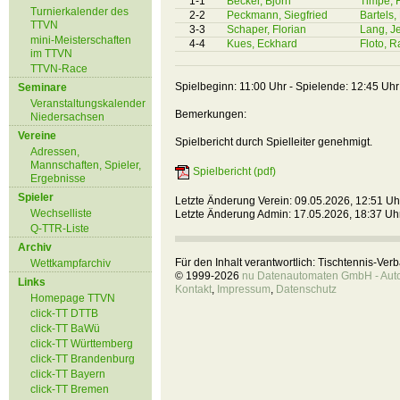
1-1
Becker, Björn
Timpe, 
Turnierkalender des
2-2
Peckmann, Siegfried
Bartels
TTVN
3-3
Schaper, Florian
Lang, J
mini-Meisterschaften
4-4
Kues, Eckhard
Floto, Ra
im TTVN
TTVN-Race
Spielbeginn: 11:00 Uhr - Spielende: 12:45 Uhr
Seminare
Veranstaltungskalender
Bemerkungen:
Niedersachsen
Vereine
Spielbericht durch Spielleiter genehmigt.
Adressen,
Mannschaften, Spieler,
Spielbericht (pdf)
Ergebnisse
Spieler
Letzte Änderung Verein: 09.05.2026, 12:51 Uh
Wechselliste
Letzte Änderung Admin: 17.05.2026, 18:37 Uh
Q-TTR-Liste
Archiv
Für den Inhalt verantwortlich: Tischtennis-Ve
Wettkampfarchiv
© 1999-2026
nu Datenautomaten GmbH - Autom
Links
Kontakt
,
Impressum
,
Datenschutz
Homepage TTVN
click-TT DTTB
click-TT BaWü
click-TT Württemberg
click-TT Brandenburg
click-TT Bayern
click-TT Bremen