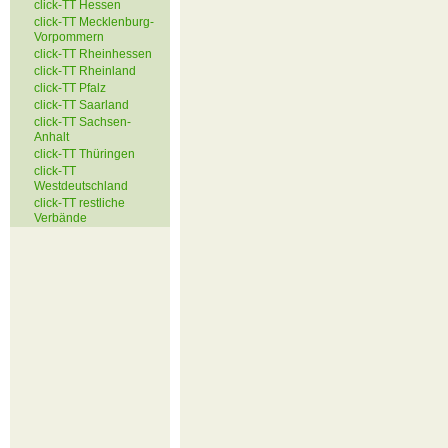
click-TT Hessen
click-TT Mecklenburg-
Vorpommern
click-TT Rheinhessen
click-TT Rheinland
click-TT Pfalz
click-TT Saarland
click-TT Sachsen-
Anhalt
click-TT Thüringen
click-TT
Westdeutschland
click-TT restliche
Verbände