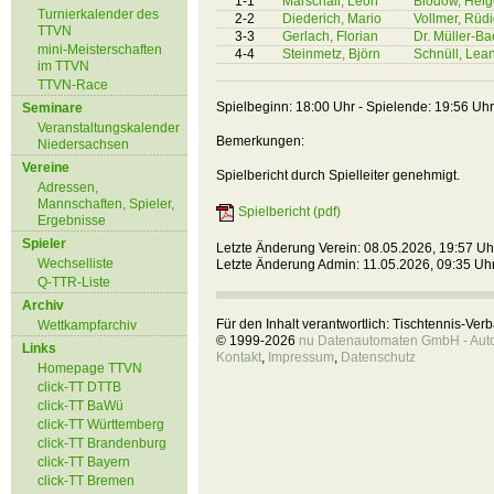
1-1
Marschall, Leon
Blödow, Helg
Turnierkalender des
2-2
Diederich, Mario
Vollmer, Rüd
TTVN
3-3
Gerlach, Florian
Dr. Müller-Ba
mini-Meisterschaften
4-4
Steinmetz, Björn
Schnüll, Lea
im TTVN
TTVN-Race
Spielbeginn: 18:00 Uhr - Spielende: 19:56 Uhr
Seminare
Veranstaltungskalender
Bemerkungen:
Niedersachsen
Vereine
Spielbericht durch Spielleiter genehmigt.
Adressen,
Mannschaften, Spieler,
Spielbericht (pdf)
Ergebnisse
Spieler
Letzte Änderung Verein: 08.05.2026, 19:57 Uh
Wechselliste
Letzte Änderung Admin: 11.05.2026, 09:35 Uh
Q-TTR-Liste
Archiv
Für den Inhalt verantwortlich: Tischtennis-Ve
Wettkampfarchiv
© 1999-2026
nu Datenautomaten GmbH - Autom
Links
Kontakt
,
Impressum
,
Datenschutz
Homepage TTVN
click-TT DTTB
click-TT BaWü
click-TT Württemberg
click-TT Brandenburg
click-TT Bayern
click-TT Bremen