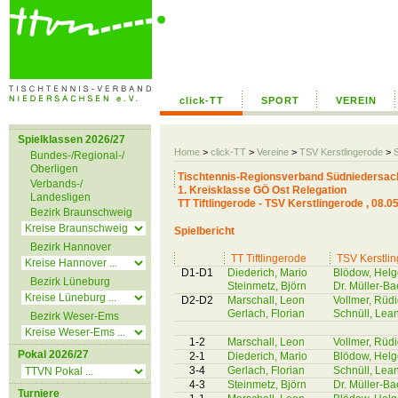
click-TT
SPORT
VEREIN
Spielklassen 2026/27
Home
>
click-TT
>
Vereine
>
TSV Kerstlingerode
>
S
Bundes-/Regional-/
Oberligen
Tischtennis-Regionsverband Südniedersac
Verbands-/
1. Kreisklasse GÖ Ost Relegation
Landesligen
TT Tiftlingerode - TSV Kerstlingerode , 08.0
Bezirk Braunschweig
Spielbericht
Bezirk Hannover
TT Tiftlingerode
TSV Kerstli
D1-D1
Diederich, Mario
Blödow, Helg
Bezirk Lüneburg
Steinmetz, Björn
Dr. Müller-Ba
D2-D2
Marschall, Leon
Vollmer, Rüd
Gerlach, Florian
Schnüll, Lea
Bezirk Weser-Ems
1-2
Marschall, Leon
Vollmer, Rüd
Pokal 2026/27
2-1
Diederich, Mario
Blödow, Helg
3-4
Gerlach, Florian
Schnüll, Lea
4-3
Steinmetz, Björn
Dr. Müller-Ba
Turniere