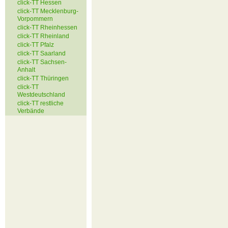
click-TT Hessen
click-TT Mecklenburg-
Vorpommern
click-TT Rheinhessen
click-TT Rheinland
click-TT Pfalz
click-TT Saarland
click-TT Sachsen-
Anhalt
click-TT Thüringen
click-TT
Westdeutschland
click-TT restliche
Verbände