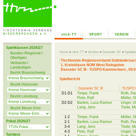
click-TT
SPORT
VEREIN
Spielklassen 2026/27
Home
>
click-TT
>
Vereine
>
Dasseler SC
>
Spielbe
Bundes-/Regional-/
Oberligen
Tischtennis-Regionsverband Südniedersac
Verbands-/
1. Kreisklasse NOM West Relegation
Landesligen
Dasseler SC III - TUSPO Kammerborn , 09.0
Bezirk Braunschweig
Spielbericht
Bezirk Hannover
Dasseler SC III
TUSPO 
D1-D1
Timpe, Frank
Roth, Pa
Bezirk Lüneburg
Floto, Ralf
Müller, S
D2-D2
Bartels, Luca-Ramon
Unger, Ul
Lang, Jens
Tiede, Ma
Bezirk Weser-Ems
1-2
Timpe, Frank
Müller, S
Pokal 2026/27
2-1
Bartels, Luca-Ramon
Roth, Pa
3-4
Lang, Jens
Tiede, Ma
4-3
Floto, Ralf
Unger, Ul
Turniere