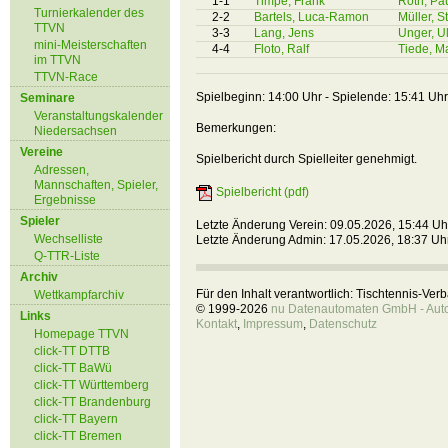
1-1
Timpe, Frank
Roth, Pa
Turnierkalender des
2-2
Bartels, Luca-Ramon
Müller, S
TTVN
3-3
Lang, Jens
Unger, Ul
mini-Meisterschaften
4-4
Floto, Ralf
Tiede, Ma
im TTVN
TTVN-Race
Spielbeginn: 14:00 Uhr - Spielende: 15:41 Uhr
Seminare
Veranstaltungskalender
Bemerkungen:
Niedersachsen
Vereine
Spielbericht durch Spielleiter genehmigt.
Adressen,
Mannschaften, Spieler,
Spielbericht (pdf)
Ergebnisse
Spieler
Letzte Änderung Verein: 09.05.2026, 15:44 Uh
Wechselliste
Letzte Änderung Admin: 17.05.2026, 18:37 Uh
Q-TTR-Liste
Archiv
Für den Inhalt verantwortlich: Tischtennis-Ve
Wettkampfarchiv
© 1999-2026
nu Datenautomaten GmbH - Autom
Links
Kontakt
,
Impressum
,
Datenschutz
Homepage TTVN
click-TT DTTB
click-TT BaWü
click-TT Württemberg
click-TT Brandenburg
click-TT Bayern
click-TT Bremen