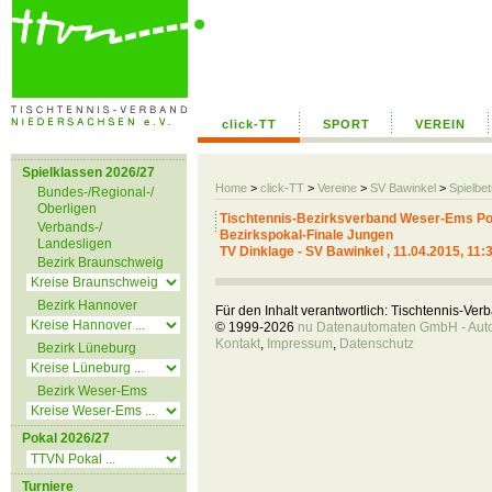
click-TT
SPORT
VEREIN
Spielklassen 2026/27
Home
>
click-TT
>
Vereine
>
SV Bawinkel
>
Spielbet
Bundes-/Regional-/
Oberligen
Tischtennis-Bezirksverband Weser-Ems Po
Verbands-/
Bezirkspokal-Finale Jungen
Landesligen
TV Dinklage - SV Bawinkel , 11.04.2015, 11:
Bezirk Braunschweig
Bezirk Hannover
Für den Inhalt verantwortlich: Tischtennis-Ve
© 1999-2026
nu Datenautomaten GmbH - Autom
Kontakt
,
Impressum
,
Datenschutz
Bezirk Lüneburg
Bezirk Weser-Ems
Pokal 2026/27
Turniere