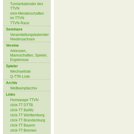
Turnierkalender des
TTVN
mini-Meisterschaften
im TTVN
TTVN-Race
Seminare
Veranstaltungskalender
Niedersachsen
Vereine
Adressen,
Mannschaften, Spieler,
Ergebnisse
Spieler
Wechselliste
Q-TTR-Liste
Archiv
Wettkampfarchiv
Links
Homepage TTVN
click-TT DTTB
click-TT BaWü
click-TT Württemberg
click-TT Brandenburg
click-TT Bayern
click-TT Bremen