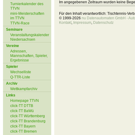
Im angegebenen Zeitraum wurden keine Beg
Turnierkalender des
TTVN
mini-Meisterschaften
Für den Inhalt verantwortlich: Tischtennis-Ve
im TTVN
© 1999-2026
nu Datenautomaten GmbH - Autom
Kontakt
,
Impressum
,
Datenschutz
TTVN-Race
Seminare
Veranstaltungskalender
Niedersachsen
Vereine
Adressen,
Mannschaften, Spieler,
Ergebnisse
Spieler
Wechselliste
Q-TTR-Liste
Archiv
Wettkampfarchiv
Links
Homepage TTVN
click-TT DTTB
click-TT BaWü
click-TT Württemberg
click-TT Brandenburg
click-TT Bayern
click-TT Bremen