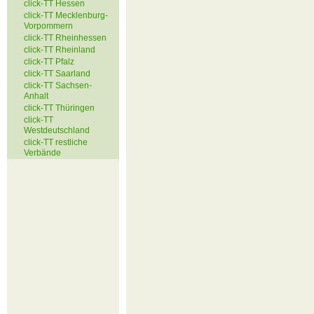
click-TT Hessen
click-TT Mecklenburg-
Vorpommern
click-TT Rheinhessen
click-TT Rheinland
click-TT Pfalz
click-TT Saarland
click-TT Sachsen-
Anhalt
click-TT Thüringen
click-TT
Westdeutschland
click-TT restliche
Verbände