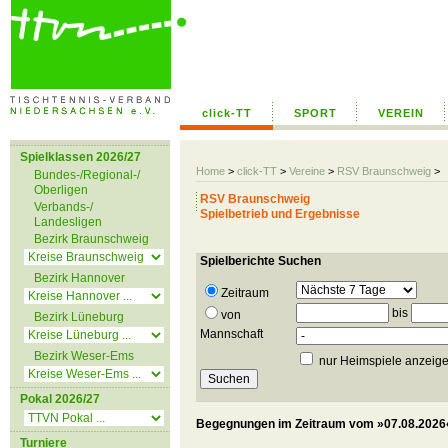
click-TT
SPORT
VEREIN
Spielklassen 2026/27
Home
>
click-TT
>
Vereine
>
RSV Braunschweig
>
Bundes-/Regional-/
Oberligen
RSV Braunschweig
Verbands-/
Spielbetrieb und Ergebnisse
Landesligen
Bezirk Braunschweig
Spielberichte Suchen
Bezirk Hannover
Zeitraum
bis
von
Bezirk Lüneburg
Mannschaft
Bezirk Weser-Ems
nur Heimspiele anzeig
Pokal 2026/27
Begegnungen im Zeitraum vom »07.08.2026«
Turniere