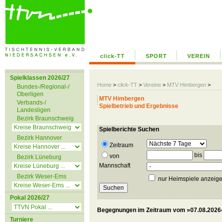
click-TT
SPORT
VEREIN
Spielklassen 2026/27
Home
>
click-TT
>
Vereine
>
MTV Himbergen
>
Bundes-/Regional-/
Oberligen
MTV Himbergen
Verbands-/
Spielbetrieb und Ergebnisse
Landesligen
Bezirk Braunschweig
Spielberichte Suchen
Bezirk Hannover
Zeitraum
bis
von
Bezirk Lüneburg
Mannschaft
Bezirk Weser-Ems
nur Heimspiele anzeig
Pokal 2026/27
Begegnungen im Zeitraum vom »07.08.2026«
Turniere