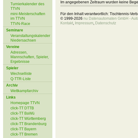
Im angegebenen Zeitraum wurden keine Beg
Turnierkalender des
TTVN
mini-Meisterschaften
Für den Inhalt verantwortlich: Tischtennis-Ve
im TTVN
© 1999-2026
nu Datenautomaten GmbH - Autom
Kontakt
,
Impressum
,
Datenschutz
TTVN-Race
Seminare
Veranstaltungskalender
Niedersachsen
Vereine
Adressen,
Mannschaften, Spieler,
Ergebnisse
Spieler
Wechselliste
Q-TTR-Liste
Archiv
Wettkampfarchiv
Links
Homepage TTVN
click-TT DTTB
click-TT BaWü
click-TT Württemberg
click-TT Brandenburg
click-TT Bayern
click-TT Bremen