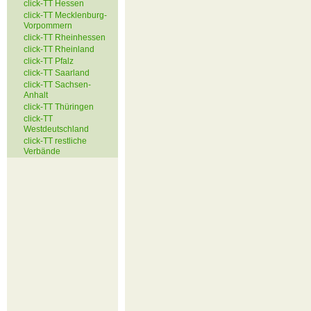
click-TT Hessen
click-TT Mecklenburg-
Vorpommern
click-TT Rheinhessen
click-TT Rheinland
click-TT Pfalz
click-TT Saarland
click-TT Sachsen-
Anhalt
click-TT Thüringen
click-TT
Westdeutschland
click-TT restliche
Verbände