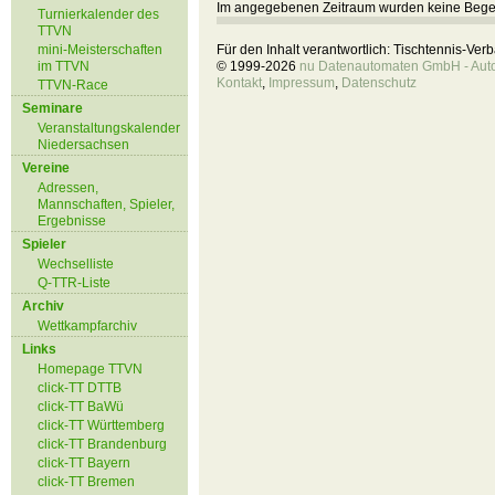
Im angegebenen Zeitraum wurden keine Beg
Turnierkalender des
TTVN
mini-Meisterschaften
Für den Inhalt verantwortlich: Tischtennis-Ve
im TTVN
© 1999-2026
nu Datenautomaten GmbH - Autom
Kontakt
,
Impressum
,
Datenschutz
TTVN-Race
Seminare
Veranstaltungskalender
Niedersachsen
Vereine
Adressen,
Mannschaften, Spieler,
Ergebnisse
Spieler
Wechselliste
Q-TTR-Liste
Archiv
Wettkampfarchiv
Links
Homepage TTVN
click-TT DTTB
click-TT BaWü
click-TT Württemberg
click-TT Brandenburg
click-TT Bayern
click-TT Bremen