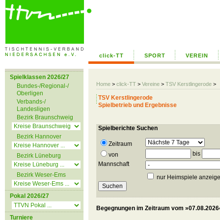
click-TT
SPORT
VEREIN
Spielklassen 2026/27
Home
>
click-TT
>
Vereine
>
TSV Kerstlingerode
>
Bundes-/Regional-/
Oberligen
TSV Kerstlingerode
Verbands-/
Spielbetrieb und Ergebnisse
Landesligen
Bezirk Braunschweig
Spielberichte Suchen
Bezirk Hannover
Zeitraum
bis
von
Bezirk Lüneburg
Mannschaft
Bezirk Weser-Ems
nur Heimspiele anzeig
Pokal 2026/27
Begegnungen im Zeitraum vom »07.08.2026«
Turniere