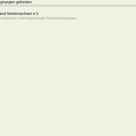
egnungen gefunden.
rband Niedersachsen e.V.
atisierte internetgestützte Netzwerklösungen