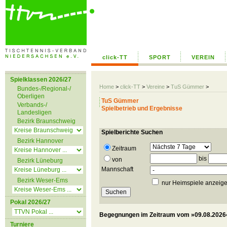
click-TT
SPORT
VEREIN
Spielklassen 2026/27
Home
>
click-TT
>
Vereine
>
TuS Gümmer
>
Bundes-/Regional-/
Oberligen
TuS Gümmer
Verbands-/
Spielbetrieb und Ergebnisse
Landesligen
Bezirk Braunschweig
Spielberichte Suchen
Bezirk Hannover
Zeitraum
bis
von
Bezirk Lüneburg
Mannschaft
Bezirk Weser-Ems
nur Heimspiele anzeig
Pokal 2026/27
Begegnungen im Zeitraum vom »09.08.2026«
Turniere