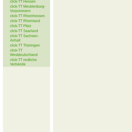
click-TT Hessen
click-TT Mecklenburg-
Vorpommern
click-TT Rheinhessen
click-TT Rheinland
click-TT Pfalz
click-TT Saarland
click-TT Sachsen-
Anhalt
click-TT Thüringen
click-TT
Westdeutschland
click-TT restliche
Verbände