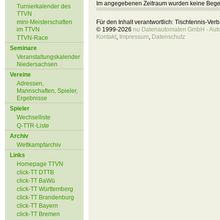
Im angegebenen Zeitraum wurden keine Beg
Turnierkalender des
TTVN
mini-Meisterschaften
Für den Inhalt verantwortlich: Tischtennis-Ve
im TTVN
© 1999-2026
nu Datenautomaten GmbH - Autom
Kontakt
,
Impressum
,
Datenschutz
TTVN-Race
Seminare
Veranstaltungskalender
Niedersachsen
Vereine
Adressen,
Mannschaften, Spieler,
Ergebnisse
Spieler
Wechselliste
Q-TTR-Liste
Archiv
Wettkampfarchiv
Links
Homepage TTVN
click-TT DTTB
click-TT BaWü
click-TT Württemberg
click-TT Brandenburg
click-TT Bayern
click-TT Bremen