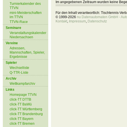
Im angegebenen Zeitraum wurden keine Beg
Turnierkalender des
TTVN
mini-Meisterschaften
Für den Inhalt verantwortlich: Tischtennis-Ve
im TTVN
© 1999-2026
nu Datenautomaten GmbH - Autom
Kontakt
,
Impressum
,
Datenschutz
TTVN-Race
Seminare
Veranstaltungskalender
Niedersachsen
Vereine
Adressen,
Mannschaften, Spieler,
Ergebnisse
Spieler
Wechselliste
Q-TTR-Liste
Archiv
Wettkampfarchiv
Links
Homepage TTVN
click-TT DTTB
click-TT BaWü
click-TT Württemberg
click-TT Brandenburg
click-TT Bayern
click-TT Bremen