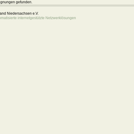
egnungen gefunden.
rband Niedersachsen e.V.
atisierte internetgestützte Netzwerklösungen