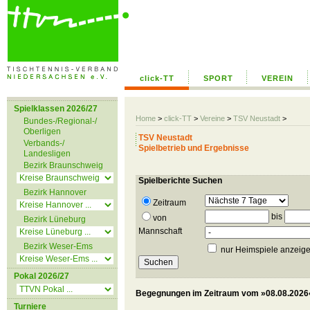
click-TT
SPORT
VEREIN
Spielklassen 2026/27
Home
>
click-TT
>
Vereine
>
TSV Neustadt
>
Bundes-/Regional-/
Oberligen
TSV Neustadt
Verbands-/
Spielbetrieb und Ergebnisse
Landesligen
Bezirk Braunschweig
Spielberichte Suchen
Bezirk Hannover
Zeitraum
bis
von
Bezirk Lüneburg
Mannschaft
Bezirk Weser-Ems
nur Heimspiele anzeig
Pokal 2026/27
Begegnungen im Zeitraum vom »08.08.2026«
Turniere