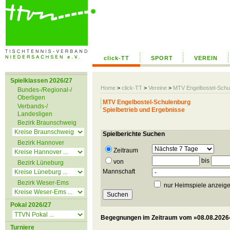
click-TT
SPORT
VEREIN
Spielklassen 2026/27
Home
>
click-TT
>
Vereine
>
MTV Engelbostel-Schu
Bundes-/Regional-/
Oberligen
MTV Engelbostel-Schulenburg
Verbands-/
Spielbetrieb und Ergebnisse
Landesligen
Bezirk Braunschweig
Spielberichte Suchen
Bezirk Hannover
Zeitraum
bis
von
Bezirk Lüneburg
Mannschaft
Bezirk Weser-Ems
nur Heimspiele anzeig
Pokal 2026/27
Begegnungen im Zeitraum vom »08.08.2026«
Turniere