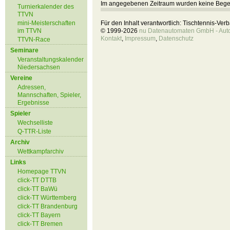
Im angegebenen Zeitraum wurden keine Beg
Turnierkalender des
TTVN
mini-Meisterschaften
Für den Inhalt verantwortlich: Tischtennis-Ve
im TTVN
© 1999-2026
nu Datenautomaten GmbH - Autom
Kontakt
,
Impressum
,
Datenschutz
TTVN-Race
Seminare
Veranstaltungskalender
Niedersachsen
Vereine
Adressen,
Mannschaften, Spieler,
Ergebnisse
Spieler
Wechselliste
Q-TTR-Liste
Archiv
Wettkampfarchiv
Links
Homepage TTVN
click-TT DTTB
click-TT BaWü
click-TT Württemberg
click-TT Brandenburg
click-TT Bayern
click-TT Bremen