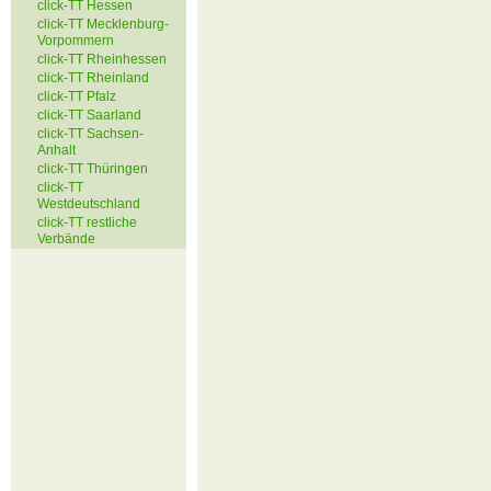
click-TT Hessen
click-TT Mecklenburg-
Vorpommern
click-TT Rheinhessen
click-TT Rheinland
click-TT Pfalz
click-TT Saarland
click-TT Sachsen-
Anhalt
click-TT Thüringen
click-TT
Westdeutschland
click-TT restliche
Verbände