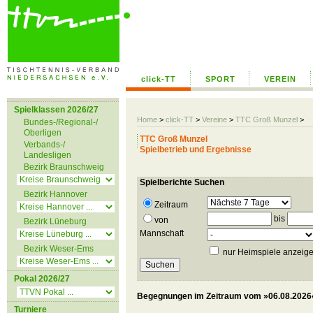
click-TT
SPORT
VEREIN
Spielklassen 2026/27
Home
>
click-TT
>
Vereine
>
TTC Groß Munzel
>
Bundes-/Regional-/
Oberligen
TTC Groß Munzel
Verbands-/
Spielbetrieb und Ergebnisse
Landesligen
Bezirk Braunschweig
Spielberichte Suchen
Bezirk Hannover
Zeitraum
bis
von
Bezirk Lüneburg
Mannschaft
Bezirk Weser-Ems
nur Heimspiele anzeig
Pokal 2026/27
Begegnungen im Zeitraum vom »06.08.2026«
Turniere