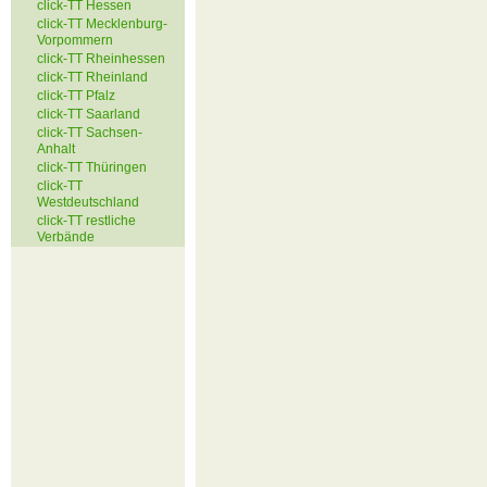
click-TT Hessen
click-TT Mecklenburg-
Vorpommern
click-TT Rheinhessen
click-TT Rheinland
click-TT Pfalz
click-TT Saarland
click-TT Sachsen-
Anhalt
click-TT Thüringen
click-TT
Westdeutschland
click-TT restliche
Verbände