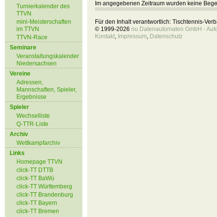
Im angegebenen Zeitraum wurden keine Beg
Turnierkalender des
TTVN
mini-Meisterschaften
Für den Inhalt verantwortlich: Tischtennis-Ve
im TTVN
© 1999-2026
nu Datenautomaten GmbH - Autom
Kontakt
,
Impressum
,
Datenschutz
TTVN-Race
Seminare
Veranstaltungskalender
Niedersachsen
Vereine
Adressen,
Mannschaften, Spieler,
Ergebnisse
Spieler
Wechselliste
Q-TTR-Liste
Archiv
Wettkampfarchiv
Links
Homepage TTVN
click-TT DTTB
click-TT BaWü
click-TT Württemberg
click-TT Brandenburg
click-TT Bayern
click-TT Bremen