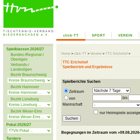
click-TT
SPORT
VEREIN
Spielklassen 2026/27
Home
>
click-TT
>
Vereine
>
TTC Erichshof
>
Bundes-/Regional-/
Oberligen
TTC Erichshof
Verbands-/
Spielbetrieb und Ergebnisse
Landesligen
Bezirk Braunschweig
Spielberichte Suchen
Bezirk Hannover
Zeitraum
bis
von
Bezirk Lüneburg
Mannschaft
Bezirk Weser-Ems
nur Heimspiele anzeig
Pokal 2026/27
Begegnungen im Zeitraum vom »09.08.2026«
Turniere