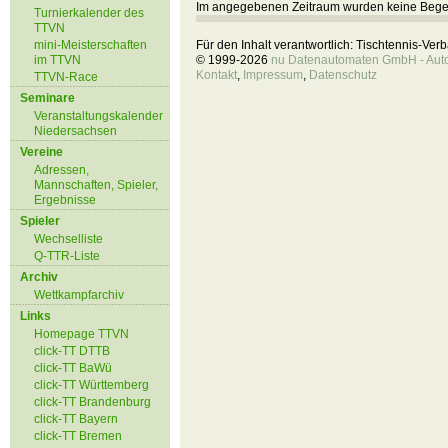
Im angegebenen Zeitraum wurden keine Beg
Turnierkalender des
TTVN
mini-Meisterschaften
Für den Inhalt verantwortlich: Tischtennis-Ve
im TTVN
© 1999-2026
nu Datenautomaten GmbH - Autom
Kontakt
,
Impressum
,
Datenschutz
TTVN-Race
Seminare
Veranstaltungskalender
Niedersachsen
Vereine
Adressen,
Mannschaften, Spieler,
Ergebnisse
Spieler
Wechselliste
Q-TTR-Liste
Archiv
Wettkampfarchiv
Links
Homepage TTVN
click-TT DTTB
click-TT BaWü
click-TT Württemberg
click-TT Brandenburg
click-TT Bayern
click-TT Bremen