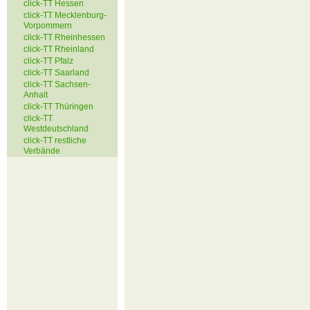
click-TT Hessen
click-TT Mecklenburg-
Vorpommern
click-TT Rheinhessen
click-TT Rheinland
click-TT Pfalz
click-TT Saarland
click-TT Sachsen-
Anhalt
click-TT Thüringen
click-TT
Westdeutschland
click-TT restliche
Verbände