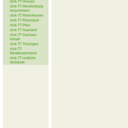
click-TT Hessen
click-TT Mecklenburg-
Vorpommern
click-TT Rheinhessen
click-TT Rheinland
click-TT Pfalz
click-TT Saarland
click-TT Sachsen-
Anhalt
click-TT Thüringen
click-TT
Westdeutschland
click-TT restliche
Verbände