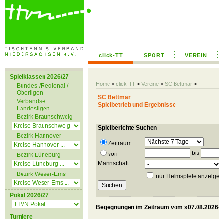
click-TT
SPORT
VEREIN
Spielklassen 2026/27
Home
>
click-TT
>
Vereine
>
SC Bettmar
>
Bundes-/Regional-/
Oberligen
SC Bettmar
Verbands-/
Spielbetrieb und Ergebnisse
Landesligen
Bezirk Braunschweig
Spielberichte Suchen
Bezirk Hannover
Zeitraum
bis
von
Bezirk Lüneburg
Mannschaft
Bezirk Weser-Ems
nur Heimspiele anzeig
Pokal 2026/27
Begegnungen im Zeitraum vom »07.08.2026«
Turniere