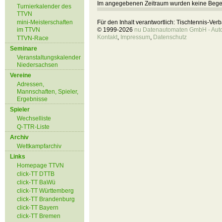
Im angegebenen Zeitraum wurden keine Beg
Turnierkalender des
TTVN
mini-Meisterschaften
Für den Inhalt verantwortlich: Tischtennis-Ve
im TTVN
© 1999-2026
nu Datenautomaten GmbH - Autom
Kontakt
,
Impressum
,
Datenschutz
TTVN-Race
Seminare
Veranstaltungskalender
Niedersachsen
Vereine
Adressen,
Mannschaften, Spieler,
Ergebnisse
Spieler
Wechselliste
Q-TTR-Liste
Archiv
Wettkampfarchiv
Links
Homepage TTVN
click-TT DTTB
click-TT BaWü
click-TT Württemberg
click-TT Brandenburg
click-TT Bayern
click-TT Bremen