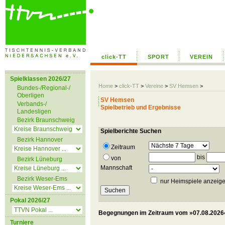
click-TT
SPORT
VEREIN
Spielklassen 2026/27
Home
>
click-TT
>
Vereine
>
SV Hemsen
>
Bundes-/Regional-/
Oberligen
SV Hemsen
Verbands-/
Spielbetrieb und Ergebnisse
Landesligen
Bezirk Braunschweig
Spielberichte Suchen
Bezirk Hannover
Zeitraum
bis
von
Bezirk Lüneburg
Mannschaft
Bezirk Weser-Ems
nur Heimspiele anzeig
Pokal 2026/27
Begegnungen im Zeitraum vom »07.08.2026«
Turniere