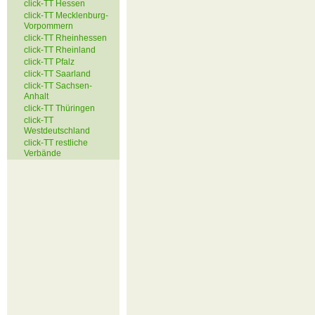
click-TT Hessen
click-TT Mecklenburg-
Vorpommern
click-TT Rheinhessen
click-TT Rheinland
click-TT Pfalz
click-TT Saarland
click-TT Sachsen-
Anhalt
click-TT Thüringen
click-TT
Westdeutschland
click-TT restliche
Verbände