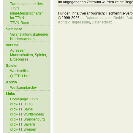
Im angegebenen Zeitraum wurden keine Beg
Turnierkalender des
TTVN
mini-Meisterschaften
Für den Inhalt verantwortlich: Tischtennis-Ve
im TTVN
© 1999-2026
nu Datenautomaten GmbH - Autom
Kontakt
,
Impressum
,
Datenschutz
TTVN-Race
Seminare
Veranstaltungskalender
Niedersachsen
Vereine
Adressen,
Mannschaften, Spieler,
Ergebnisse
Spieler
Wechselliste
Q-TTR-Liste
Archiv
Wettkampfarchiv
Links
Homepage TTVN
click-TT DTTB
click-TT BaWü
click-TT Württemberg
click-TT Brandenburg
click-TT Bayern
click-TT Bremen