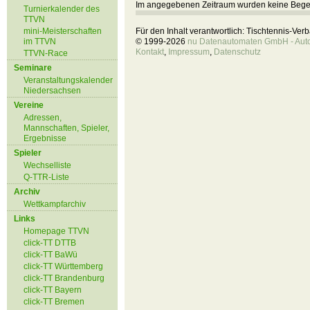
Im angegebenen Zeitraum wurden keine Beg
Turnierkalender des
TTVN
mini-Meisterschaften
Für den Inhalt verantwortlich: Tischtennis-Ve
im TTVN
© 1999-2026
nu Datenautomaten GmbH - Autom
Kontakt
,
Impressum
,
Datenschutz
TTVN-Race
Seminare
Veranstaltungskalender
Niedersachsen
Vereine
Adressen,
Mannschaften, Spieler,
Ergebnisse
Spieler
Wechselliste
Q-TTR-Liste
Archiv
Wettkampfarchiv
Links
Homepage TTVN
click-TT DTTB
click-TT BaWü
click-TT Württemberg
click-TT Brandenburg
click-TT Bayern
click-TT Bremen