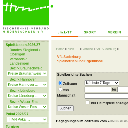
click-TT
SPORT
VEREIN
Spielklassen 2026/27
Home
>
click-TT
>
Vereine
>
VfL Suderburg
>
Bundes-/Regional-/
Oberligen
VfL Suderburg
Verbands-/
Spielbetrieb und Ergebnisse
Landesligen
Bezirk Braunschweig
Spielberichte Suchen
Bezirk Hannover
Zeitraum
bis
von
Bezirk Lüneburg
Mannschaft
Bezirk Weser-Ems
nur Heimspiele anzeig
Pokal 2026/27
Begegnungen im Zeitraum vom »06.08.2026«
Turniere