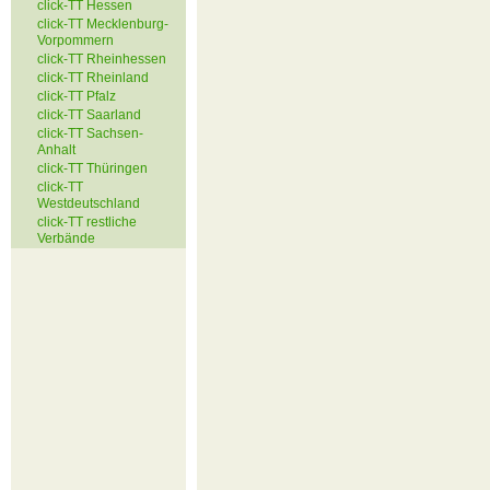
click-TT Hessen
click-TT Mecklenburg-
Vorpommern
click-TT Rheinhessen
click-TT Rheinland
click-TT Pfalz
click-TT Saarland
click-TT Sachsen-
Anhalt
click-TT Thüringen
click-TT
Westdeutschland
click-TT restliche
Verbände