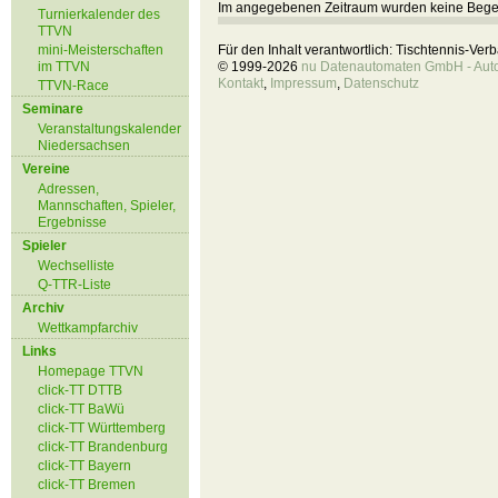
Im angegebenen Zeitraum wurden keine Beg
Turnierkalender des
TTVN
mini-Meisterschaften
Für den Inhalt verantwortlich: Tischtennis-Ve
im TTVN
© 1999-2026
nu Datenautomaten GmbH - Autom
Kontakt
,
Impressum
,
Datenschutz
TTVN-Race
Seminare
Veranstaltungskalender
Niedersachsen
Vereine
Adressen,
Mannschaften, Spieler,
Ergebnisse
Spieler
Wechselliste
Q-TTR-Liste
Archiv
Wettkampfarchiv
Links
Homepage TTVN
click-TT DTTB
click-TT BaWü
click-TT Württemberg
click-TT Brandenburg
click-TT Bayern
click-TT Bremen