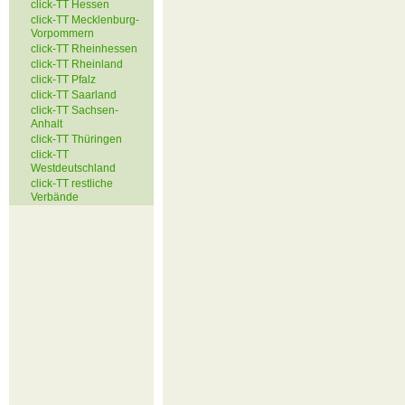
click-TT Hessen
click-TT Mecklenburg-
Vorpommern
click-TT Rheinhessen
click-TT Rheinland
click-TT Pfalz
click-TT Saarland
click-TT Sachsen-
Anhalt
click-TT Thüringen
click-TT
Westdeutschland
click-TT restliche
Verbände