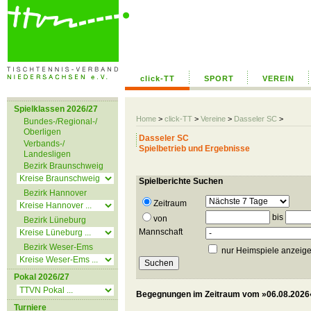
click-TT
SPORT
VEREIN
Spielklassen 2026/27
Home
>
click-TT
>
Vereine
>
Dasseler SC
>
Bundes-/Regional-/
Oberligen
Dasseler SC
Verbands-/
Spielbetrieb und Ergebnisse
Landesligen
Bezirk Braunschweig
Spielberichte Suchen
Bezirk Hannover
Zeitraum
bis
von
Bezirk Lüneburg
Mannschaft
Bezirk Weser-Ems
nur Heimspiele anzeig
Pokal 2026/27
Begegnungen im Zeitraum vom »06.08.2026«
Turniere