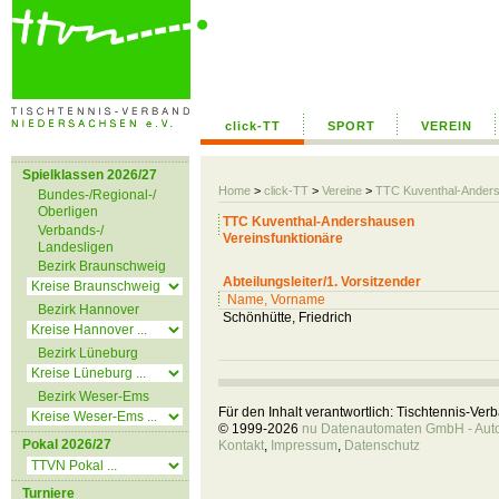
click-TT
SPORT
VEREIN
Spielklassen 2026/27
Home
>
click-TT
>
Vereine
>
TTC Kuventhal-Ander
Bundes-/Regional-/
Oberligen
TTC Kuventhal-Andershausen
Verbands-/
Vereinsfunktionäre
Landesligen
Bezirk Braunschweig
Abteilungsleiter/1. Vorsitzender
Name, Vorname
Bezirk Hannover
Schönhütte, Friedrich
Bezirk Lüneburg
Bezirk Weser-Ems
Für den Inhalt verantwortlich: Tischtennis-Ve
© 1999-2026
nu Datenautomaten GmbH - Autom
Pokal 2026/27
Kontakt
,
Impressum
,
Datenschutz
Turniere