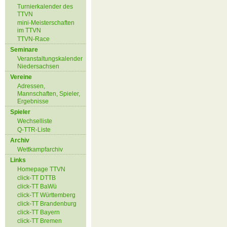
Turnierkalender des
TTVN
mini-Meisterschaften
im TTVN
TTVN-Race
Seminare
Veranstaltungskalender
Niedersachsen
Vereine
Adressen,
Mannschaften, Spieler,
Ergebnisse
Spieler
Wechselliste
Q-TTR-Liste
Archiv
Wettkampfarchiv
Links
Homepage TTVN
click-TT DTTB
click-TT BaWü
click-TT Württemberg
click-TT Brandenburg
click-TT Bayern
click-TT Bremen