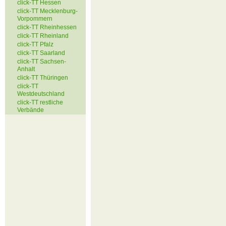
click-TT Hessen
click-TT Mecklenburg-
Vorpommern
click-TT Rheinhessen
click-TT Rheinland
click-TT Pfalz
click-TT Saarland
click-TT Sachsen-
Anhalt
click-TT Thüringen
click-TT
Westdeutschland
click-TT restliche
Verbände