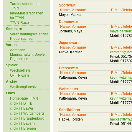
Turnierkalender des
Sportwart
TTVN
Name, Vorname
E-Mail/Telef
mini-Meisterschaften
Meyer, Markus
im TTVN
Damenwart
TTVN-Race
Name, Vorname
E-Mail/Telef
Seminare
Jördens, Maya
mayajoerde
Veranstaltungskalender
Mobil: 0157
Niedersachsen
Jugendwart
Vereine
Name, Vorname
E-Mail/Telef
Adressen,
Pröve, Karsten
karstenp@hot
Mannschaften, Spieler,
Privat: 0517
Ergebnisse
Mobil: 0176
Spieler
Pressewart
Wechselliste
Name, Vorname
E-Mail/Telef
Q-TTR-Liste
Wittemann, Kevin
kevin.witte
Archiv
Mobil: 0177
Wettkampfarchiv
Webmaster
Links
Name, Vorname
E-Mail/Telef
Homepage TTVN
Wittemann, Kevin
kevin.witte
Mobil: 0177
click-TT DTTB
click-TT BaWü
Schriftführer
click-TT Württemberg
Name, Vorname
E-Mail/Telef
click-TT Brandenburg
Hacke, Torsten
hacke@ttvrh.
click-TT Bayern
Privat: 0514
click-TT Bremen