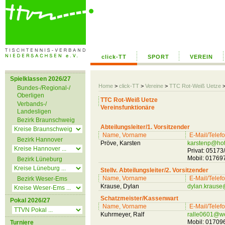
click-TT
SPORT
VEREIN
Spielklassen 2026/27
Home
>
click-TT
>
Vereine
>
TTC Rot-Weiß Uetze
Bundes-/Regional-/
Oberligen
TTC Rot-Weiß Uetze
Verbands-/
Vereinsfunktionäre
Landesligen
Bezirk Braunschweig
Abteilungsleiter/1. Vorsitzender
Name, Vorname
E-Mail/Telef
Bezirk Hannover
Pröve, Karsten
karstenp@hot
Privat: 0517
Mobil: 0176
Bezirk Lüneburg
Stellv. Abteilungsleiter/2. Vorsitzender
Name, Vorname
E-Mail/Telef
Bezirk Weser-Ems
Krause, Dylan
dylan.krause
Schatzmeister/Kassenwart
Pokal 2026/27
Name, Vorname
E-Mail/Telef
Kuhrmeyer, Ralf
ralle0601@w
Mobil: 0170
Turniere