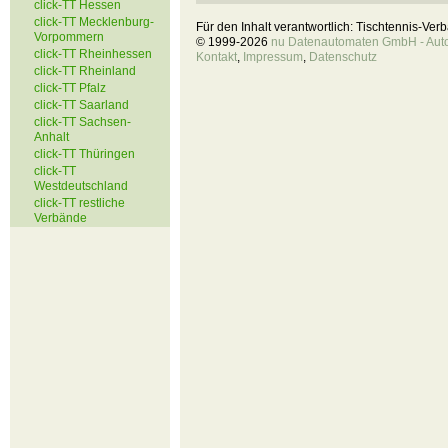
click-TT Hessen
click-TT Mecklenburg-
Für den Inhalt verantwortlich: Tischtennis-Ve
Vorpommern
© 1999-2026
nu Datenautomaten GmbH - Autom
click-TT Rheinhessen
Kontakt
,
Impressum
,
Datenschutz
click-TT Rheinland
click-TT Pfalz
click-TT Saarland
click-TT Sachsen-
Anhalt
click-TT Thüringen
click-TT
Westdeutschland
click-TT restliche
Verbände