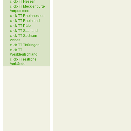
click-TT Hessen
click-TT Mecklenburg-
Vorpommern
click-TT Rheinhessen
click-TT Rheinland
click-TT Pfalz
click-TT Saarland
click-TT Sachsen-
Anhalt
click-TT Thüringen
click-TT
Westdeutschland
click-TT restliche
Verbände