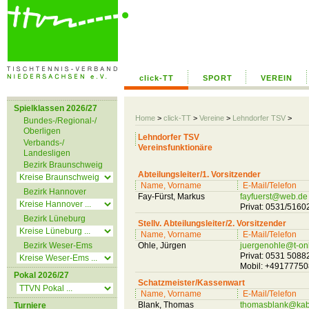
click-TT
SPORT
VEREIN
Spielklassen 2026/27
Home
>
click-TT
>
Vereine
>
Lehndorfer TSV
>
Bundes-/Regional-/
Oberligen
Lehndorfer TSV
Verbands-/
Vereinsfunktionäre
Landesligen
Bezirk Braunschweig
Abteilungsleiter/1. Vorsitzender
Name, Vorname
E-Mail/Telefon
Bezirk Hannover
Fay-Fürst, Markus
fayfuerst@web.de
Privat: 0531/516
Bezirk Lüneburg
Stellv. Abteilungsleiter/2. Vorsitzender
Name, Vorname
E-Mail/Telefon
Bezirk Weser-Ems
Ohle, Jürgen
juergenohle@t-on
Privat: 0531 5088
Mobil: +4917775
Pokal 2026/27
Schatzmeister/Kassenwart
Name, Vorname
E-Mail/Telefon
Blank, Thomas
thomasblank@kab
Turniere