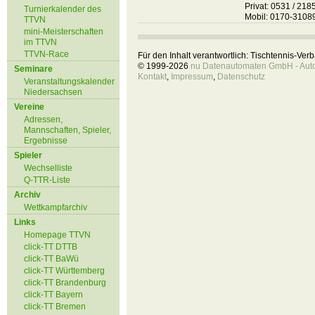
Privat: 0531 / 21
Turnierkalender des
Mobil: 0170-3108
TTVN
mini-Meisterschaften
im TTVN
TTVN-Race
Für den Inhalt verantwortlich: Tischtennis-Ve
© 1999-2026
nu Datenautomaten GmbH - Autom
Seminare
Kontakt
,
Impressum
,
Datenschutz
Veranstaltungskalender
Niedersachsen
Vereine
Adressen,
Mannschaften, Spieler,
Ergebnisse
Spieler
Wechselliste
Q-TTR-Liste
Archiv
Wettkampfarchiv
Links
Homepage TTVN
click-TT DTTB
click-TT BaWü
click-TT Württemberg
click-TT Brandenburg
click-TT Bayern
click-TT Bremen