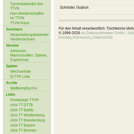
Turnierkalender des
Schröder, Gudrun
TTVN
mini-Meisterschaften
im TTVN
TTVN-Race
Für den Inhalt verantwortlich: Tischtennis-Ve
Seminare
© 1999-2026
nu Datenautomaten GmbH - Autom
Veranstaltungskalender
Kontakt
,
Impressum
,
Datenschutz
Niedersachsen
Vereine
Adressen,
Mannschaften, Spieler,
Ergebnisse
Spieler
Wechselliste
Q-TTR-Liste
Archiv
Wettkampfarchiv
Links
Homepage TTVN
click-TT DTTB
click-TT BaWü
click-TT Württemberg
click-TT Brandenburg
click-TT Bayern
click-TT Bremen