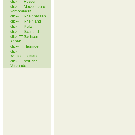
click-TT Hessen
click-TT Mecklenburg-
Vorpommern
click-TT Rheinhessen
click-TT Rheinland
click-TT Pfalz
click-TT Saarland
click-TT Sachsen-
Anhalt
click-TT Thüringen
click-TT
Westdeutschland
click-TT restliche
Verbände