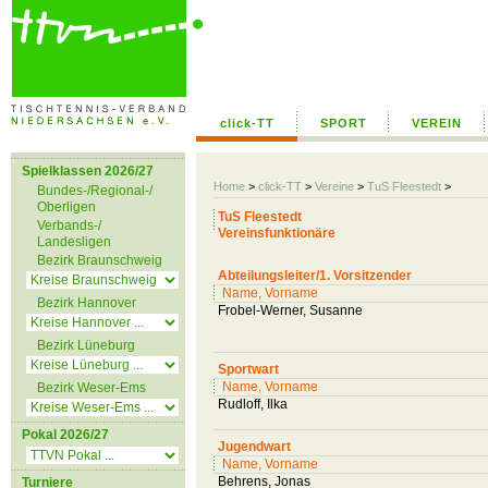
click-TT
SPORT
VEREIN
Spielklassen 2026/27
Home
>
click-TT
>
Vereine
>
TuS Fleestedt
>
Bundes-/Regional-/
Oberligen
TuS Fleestedt
Verbands-/
Vereinsfunktionäre
Landesligen
Bezirk Braunschweig
Abteilungsleiter/1. Vorsitzender
Name, Vorname
Bezirk Hannover
Frobel-Werner, Susanne
Bezirk Lüneburg
Sportwart
Name, Vorname
Bezirk Weser-Ems
Rudloff, Ilka
Pokal 2026/27
Jugendwart
Name, Vorname
Behrens, Jonas
Turniere