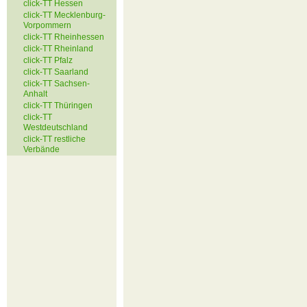
click-TT Hessen
click-TT Mecklenburg-
Vorpommern
click-TT Rheinhessen
click-TT Rheinland
click-TT Pfalz
click-TT Saarland
click-TT Sachsen-
Anhalt
click-TT Thüringen
click-TT
Westdeutschland
click-TT restliche
Verbände