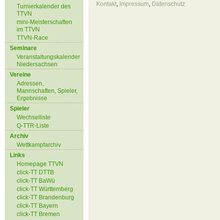
Kontakt
,
Impressum
,
Datenschutz
Turnierkalender des
TTVN
mini-Meisterschaften
im TTVN
TTVN-Race
Seminare
Veranstaltungskalender
Niedersachsen
Vereine
Adressen,
Mannschaften, Spieler,
Ergebnisse
Spieler
Wechselliste
Q-TTR-Liste
Archiv
Wettkampfarchiv
Links
Homepage TTVN
click-TT DTTB
click-TT BaWü
click-TT Württemberg
click-TT Brandenburg
click-TT Bayern
click-TT Bremen