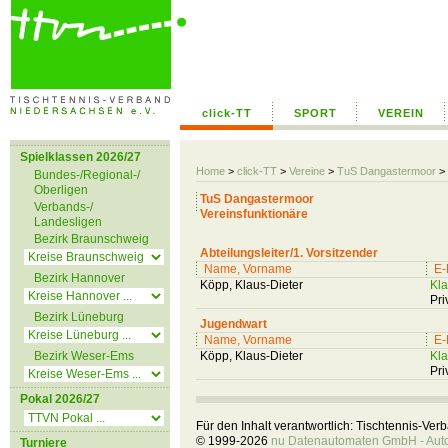
click-TT
SPORT
VEREIN
Spielklassen 2026/27
Home
>
click-TT
>
Vereine
>
TuS Dangastermoor
>
Bundes-/Regional-/
Oberligen
TuS Dangastermoor
Verbands-/
Vereinsfunktionäre
Landesligen
Bezirk Braunschweig
Abteilungsleiter/1. Vorsitzender
Name, Vorname
E-
Bezirk Hannover
Köpp, Klaus-Dieter
Kla
Pri
Bezirk Lüneburg
Jugendwart
Name, Vorname
E-
Bezirk Weser-Ems
Köpp, Klaus-Dieter
Kla
Pri
Pokal 2026/27
Für den Inhalt verantwortlich: Tischtennis-Ve
© 1999-2026
nu Datenautomaten GmbH - Autom
Turniere