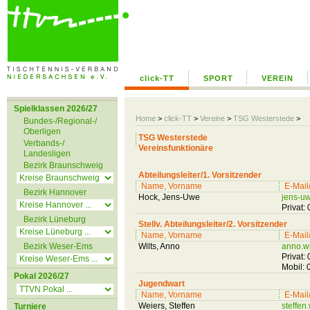
click-TT
SPORT
VEREIN
Spielklassen 2026/27
Home
>
click-TT
>
Vereine
>
TSG Westerstede
>
Bundes-/Regional-/
Oberligen
TSG Westerstede
Verbands-/
Vereinsfunktionäre
Landesligen
Bezirk Braunschweig
Abteilungsleiter/1. Vorsitzender
Name, Vorname
E-Mail
Bezirk Hannover
Hock, Jens-Uwe
jens-u
Privat
Bezirk Lüneburg
Stellv. Abteilungsleiter/2. Vorsitzender
Name, Vorname
E-Mail
Bezirk Weser-Ems
Wilts, Anno
anno.w
Privat
Mobil:
Pokal 2026/27
Jugendwart
Name, Vorname
E-Mail
Weiers, Steffen
steffe
Turniere