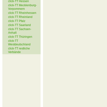
click-TT Hessen
click-TT Mecklenburg-
Vorpommern
click-TT Rheinhessen
click-TT Rheinland
click-TT Pfalz
click-TT Saarland
click-TT Sachsen-
Anhalt
click-TT Thüringen
click-TT
Westdeutschland
click-TT restliche
Verbände