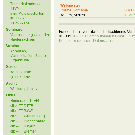
Turnierkalender des
Webmaster
TTVN
Name, Vorname
E-Mail
mini-Meisterschaften
Weiers, Steffen
steffe
im TTVN
TTVN-Race
Seminare
Für den Inhalt verantwortlich: Tischtennis-Ve
Veranstaltungskalender
© 1999-2026
nu Datenautomaten GmbH - Autom
Niedersachsen
Kontakt
,
Impressum
,
Datenschutz
Vereine
Adressen,
Mannschaften, Spieler,
Ergebnisse
Spieler
Wechselliste
Q-TTR-Liste
Archiv
Wettkampfarchiv
Links
Homepage TTVN
click-TT DTTB
click-TT BaWü
click-TT Württemberg
click-TT Brandenburg
click-TT Bayern
click-TT Bremen