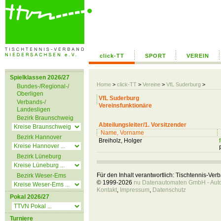
click-TT
SPORT
VEREIN
Spielklassen 2026/27
Home
>
click-TT
>
Vereine
>
VfL Suderburg
>
Bundes-/Regional-/
Oberligen
VfL Suderburg
Verbands-/
Vereinsfunktionäre
Landesligen
Bezirk Braunschweig
Abteilungsleiter/1. Vorsitzender
Name, Vorname
Bezirk Hannover
Breiholz, Holger
Bezirk Lüneburg
Für den Inhalt verantwortlich: Tischtennis-Ve
Bezirk Weser-Ems
© 1999-2026
nu Datenautomaten GmbH - Autom
Kontakt
,
Impressum
,
Datenschutz
Pokal 2026/27
Turniere