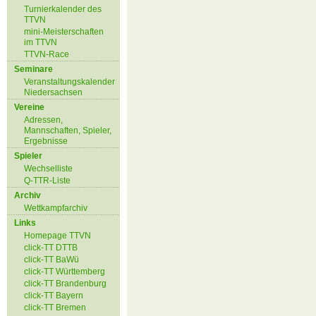
Turnierkalender des
TTVN
mini-Meisterschaften
im TTVN
TTVN-Race
Seminare
Veranstaltungskalender
Niedersachsen
Vereine
Adressen,
Mannschaften, Spieler,
Ergebnisse
Spieler
Wechselliste
Q-TTR-Liste
Archiv
Wettkampfarchiv
Links
Homepage TTVN
click-TT DTTB
click-TT BaWü
click-TT Württemberg
click-TT Brandenburg
click-TT Bayern
click-TT Bremen