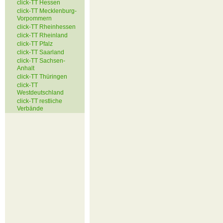
click-TT Hessen
click-TT Mecklenburg-
Vorpommern
click-TT Rheinhessen
click-TT Rheinland
click-TT Pfalz
click-TT Saarland
click-TT Sachsen-
Anhalt
click-TT Thüringen
click-TT
Westdeutschland
click-TT restliche
Verbände