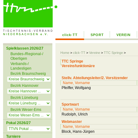
click-TT
SPORT
VEREIN
Spielklassen 2026/27
Home
>
click-TT
>
Vereine
>
TTC Springe
>
Bundes-/Regional-/
Oberligen
TTC Springe
Verbands-/
Vereinsfunktionäre
Landesligen
Bezirk Braunschweig
Stellv. Abteilungsleiter/2. Vorsitzender
Name, Vorname
Bezirk Hannover
Pfeiffer, Wolfgang
Bezirk Lüneburg
Sportwart
Name, Vorname
Bezirk Weser-Ems
Rudolph, Ulrich
Webmaster
Pokal 2026/27
Name, Vorname
Block, Hans-Jürgen
Turniere