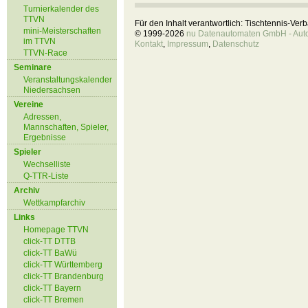
Turnierkalender des
TTVN
Für den Inhalt verantwortlich: Tischtennis-Ve
mini-Meisterschaften
© 1999-2026
nu Datenautomaten GmbH - Autom
im TTVN
Kontakt
,
Impressum
,
Datenschutz
TTVN-Race
Seminare
Veranstaltungskalender
Niedersachsen
Vereine
Adressen,
Mannschaften, Spieler,
Ergebnisse
Spieler
Wechselliste
Q-TTR-Liste
Archiv
Wettkampfarchiv
Links
Homepage TTVN
click-TT DTTB
click-TT BaWü
click-TT Württemberg
click-TT Brandenburg
click-TT Bayern
click-TT Bremen