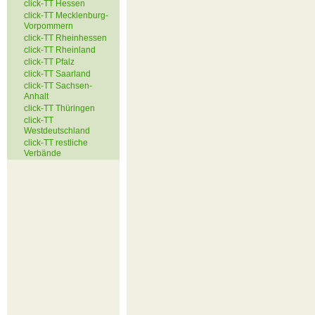
click-TT Hessen
click-TT Mecklenburg-
Vorpommern
click-TT Rheinhessen
click-TT Rheinland
click-TT Pfalz
click-TT Saarland
click-TT Sachsen-
Anhalt
click-TT Thüringen
click-TT
Westdeutschland
click-TT restliche
Verbände