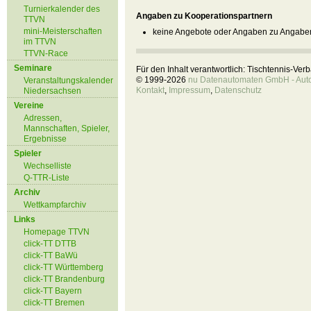
Turnierkalender des
Angaben zu Kooperationspartnern
TTVN
mini-Meisterschaften
keine Angebote oder Angaben zu Angaben
im TTVN
TTVN-Race
Seminare
Für den Inhalt verantwortlich: Tischtennis-Ve
© 1999-2026
nu Datenautomaten GmbH - Autom
Veranstaltungskalender
Kontakt
,
Impressum
,
Datenschutz
Niedersachsen
Vereine
Adressen,
Mannschaften, Spieler,
Ergebnisse
Spieler
Wechselliste
Q-TTR-Liste
Archiv
Wettkampfarchiv
Links
Homepage TTVN
click-TT DTTB
click-TT BaWü
click-TT Württemberg
click-TT Brandenburg
click-TT Bayern
click-TT Bremen