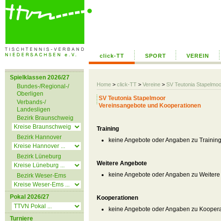
click-TT
SPORT
VEREIN
Spielklassen 2026/27
Home
>
click-TT
>
Vereine
>
SV Teutonia Stapelmoo
Bundes-/Regional-/
Oberligen
SV Teutonia Stapelmoor
Verbands-/
Vereinsangebote und Kooperationen
Landesligen
Bezirk Braunschweig
Training
Bezirk Hannover
keine Angebote oder Angaben zu Trainin
Bezirk Lüneburg
Weitere Angebote
keine Angebote oder Angaben zu Weitere
Bezirk Weser-Ems
Pokal 2026/27
Kooperationen
keine Angebote oder Angaben zu Kooper
Turniere