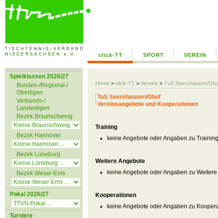
click-TT
SPORT
VEREIN
Spielklassen 2026/27
Home
>
click-TT
>
Vereine
>
TuS Seershausen/Oho
Bundes-/Regional-/
Oberligen
TuS Seershausen/Ohof
Verbands-/
Vereinsangebote und Kooperationen
Landesligen
Bezirk Braunschweig
Training
Bezirk Hannover
keine Angebote oder Angaben zu Trainin
Bezirk Lüneburg
Weitere Angebote
keine Angebote oder Angaben zu Weitere
Bezirk Weser-Ems
Pokal 2026/27
Kooperationen
keine Angebote oder Angaben zu Kooper
Turniere