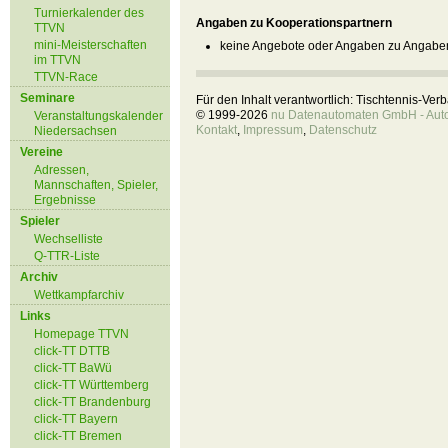
Turnierkalender des
Angaben zu Kooperationspartnern
TTVN
mini-Meisterschaften
keine Angebote oder Angaben zu Angaben
im TTVN
TTVN-Race
Seminare
Für den Inhalt verantwortlich: Tischtennis-Ve
© 1999-2026
nu Datenautomaten GmbH - Autom
Veranstaltungskalender
Kontakt
,
Impressum
,
Datenschutz
Niedersachsen
Vereine
Adressen,
Mannschaften, Spieler,
Ergebnisse
Spieler
Wechselliste
Q-TTR-Liste
Archiv
Wettkampfarchiv
Links
Homepage TTVN
click-TT DTTB
click-TT BaWü
click-TT Württemberg
click-TT Brandenburg
click-TT Bayern
click-TT Bremen