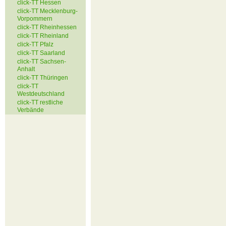
click-TT Hessen
click-TT Mecklenburg-
Vorpommern
click-TT Rheinhessen
click-TT Rheinland
click-TT Pfalz
click-TT Saarland
click-TT Sachsen-
Anhalt
click-TT Thüringen
click-TT
Westdeutschland
click-TT restliche
Verbände