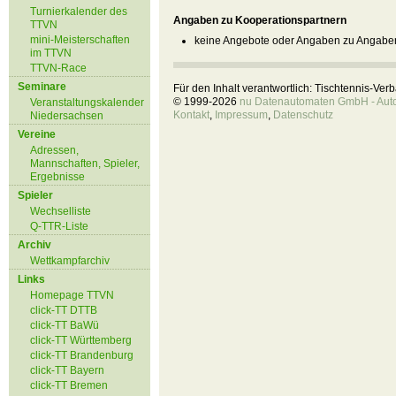
Turnierkalender des
Angaben zu Kooperationspartnern
TTVN
mini-Meisterschaften
keine Angebote oder Angaben zu Angaben
im TTVN
TTVN-Race
Seminare
Für den Inhalt verantwortlich: Tischtennis-Ve
© 1999-2026
nu Datenautomaten GmbH - Autom
Veranstaltungskalender
Kontakt
,
Impressum
,
Datenschutz
Niedersachsen
Vereine
Adressen,
Mannschaften, Spieler,
Ergebnisse
Spieler
Wechselliste
Q-TTR-Liste
Archiv
Wettkampfarchiv
Links
Homepage TTVN
click-TT DTTB
click-TT BaWü
click-TT Württemberg
click-TT Brandenburg
click-TT Bayern
click-TT Bremen