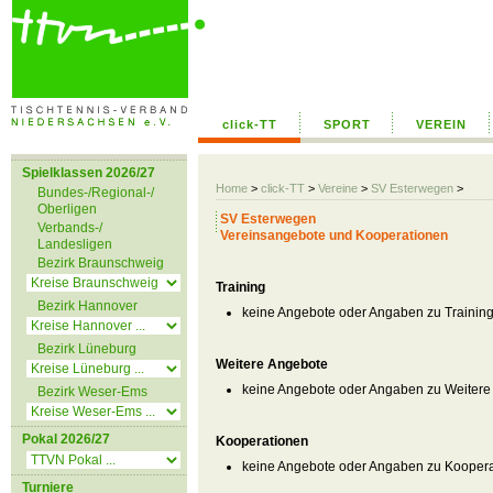
click-TT
SPORT
VEREIN
Spielklassen 2026/27
Home
>
click-TT
>
Vereine
>
SV Esterwegen
>
Bundes-/Regional-/
Oberligen
SV Esterwegen
Verbands-/
Vereinsangebote und Kooperationen
Landesligen
Bezirk Braunschweig
Training
Bezirk Hannover
keine Angebote oder Angaben zu Trainin
Bezirk Lüneburg
Weitere Angebote
keine Angebote oder Angaben zu Weitere
Bezirk Weser-Ems
Pokal 2026/27
Kooperationen
keine Angebote oder Angaben zu Kooper
Turniere