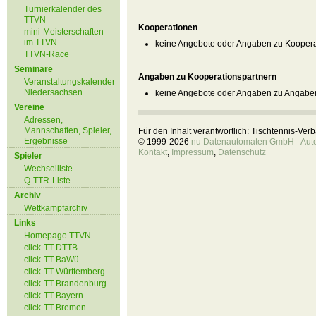
Turnierkalender des
TTVN
Kooperationen
mini-Meisterschaften
im TTVN
keine Angebote oder Angaben zu Kooper
TTVN-Race
Seminare
Angaben zu Kooperationspartnern
Veranstaltungskalender
Niedersachsen
keine Angebote oder Angaben zu Angaben
Vereine
Adressen,
Mannschaften, Spieler,
Für den Inhalt verantwortlich: Tischtennis-Ve
Ergebnisse
© 1999-2026
nu Datenautomaten GmbH - Autom
Kontakt
,
Impressum
,
Datenschutz
Spieler
Wechselliste
Q-TTR-Liste
Archiv
Wettkampfarchiv
Links
Homepage TTVN
click-TT DTTB
click-TT BaWü
click-TT Württemberg
click-TT Brandenburg
click-TT Bayern
click-TT Bremen