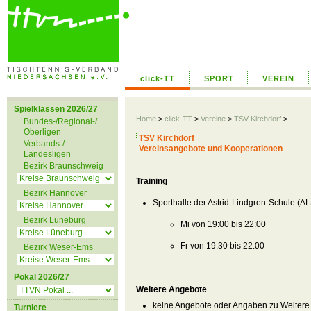
click-TT
SPORT
VEREIN
Spielklassen 2026/27
Home
>
click-TT
>
Vereine
>
TSV Kirchdorf
>
Bundes-/Regional-/
Oberligen
TSV Kirchdorf
Verbands-/
Vereinsangebote und Kooperationen
Landesligen
Bezirk Braunschweig
Training
Bezirk Hannover
Sporthalle der Astrid-Lindgren-Schule (AL
Bezirk Lüneburg
Mi von 19:00 bis 22:00
Fr von 19:30 bis 22:00
Bezirk Weser-Ems
Pokal 2026/27
Weitere Angebote
keine Angebote oder Angaben zu Weitere
Turniere