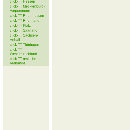
click-TT Hessen
click-TT Mecklenburg-
Vorpommern
click-TT Rheinhessen
click-TT Rheinland
click-TT Pfalz
click-TT Saarland
click-TT Sachsen-
Anhalt
click-TT Thüringen
click-TT
Westdeutschland
click-TT restliche
Verbände